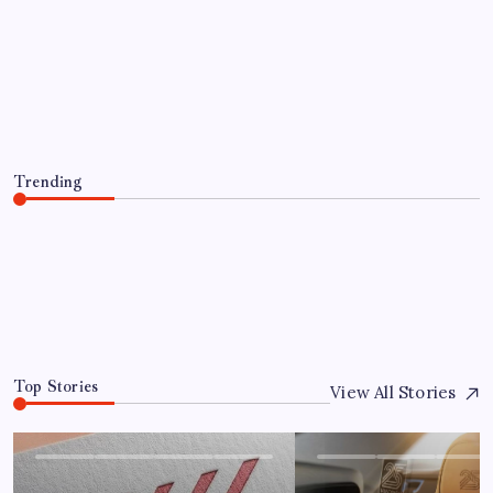
EĞITIM
YÖK’ten uluslararası mezunlara 2
yıllık ikamet hakkı
By
Ahmet Doğan
7 Ağustos 2026
Trending
YÖK’ten uluslararası mezunlara 2 yıllık ikamet hakkı
7 Ağustos 2026
0
Top Stories
View All Stories