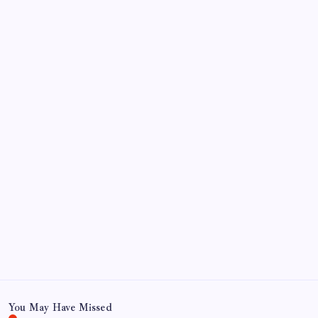
Türkiye Sanayisinin Zirvesinde Yapay Zeka Devrimi:
Farmicca’ya Prestijli Verimlilik Ödülü
Sayaç
Kategoriler
Eğitim
Ekonomi
Haber
Sağlık
Teknoloji
You May Have Missed