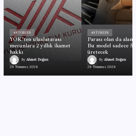
4
STORIES
4
STORIES
YÖK’ten uluslararası
Parası olan da alama
mezunlara 2 yıllık ikamet
Bu model sadece 50
hakkı
üretecek
By
Ahmet Doğan
By
Ahmet Doğan
29 Temmuz 2026
29 Temmuz 2026