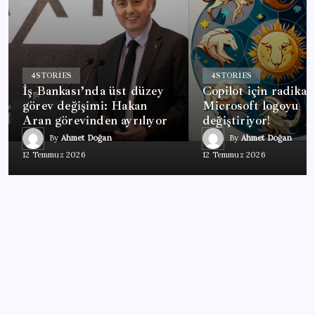
4
STORIES
4
STORIES
İş Bankası’nda üst düzey
Copilot için radikal 
görev değişimi: Hakan
Microsoft logoyu
Aran görevinden ayrılıyor
değiştiriyor!
By
Ahmet Doğan
By
Ahmet Doğan
12 Temmuz 2026
12 Temmuz 2026