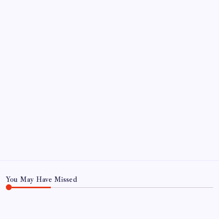
Sayaç
Kategoriler
Eğitim
Ekonomi
Haber
Sağlık
Teknoloji
You May Have Missed