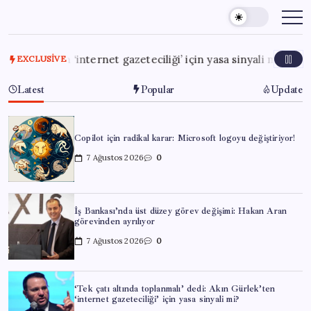
Skip
to
content
k’ten ‘internet gazeteciliği’ için yasa sinyali mi?
7 Ağusto
EXCLUSIVE
Latest
Popular
Update
Copilot için radikal karar: Microsoft logoyu değiştiriyor!
7 Ağustos 2026
0
İş Bankası’nda üst düzey görev değişimi: Hakan Aran
görevinden ayrılıyor
7 Ağustos 2026
0
‘Tek çatı altında toplanmalı’ dedi: Akın Gürlek’ten
‘internet gazeteciliği’ için yasa sinyali mi?