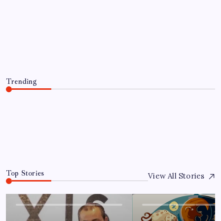
EKONOMI
Copilot için radikal karar: Microsoft
logoyu değiştiriyor!
By
Ahmet Doğan
7 Ağustos 2026
Trending
Copilot için radikal karar: Microsoft logoyu değiştiriyor!
7 Ağustos 2026
0
Top Stories
View All Stories