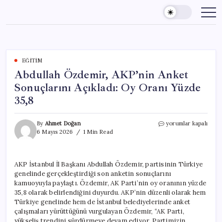
Skip
to
content
EĞITIM
Abdullah Özdemir, AKP’nin Anket
Sonuçlarını Açıkladı: Oy Oranı Yüzde
35,8
Abdullah
By
Ahmet Doğan
yorumlar kapalı
Özdemir,
6 Mayıs 2026
1 Min Read
AKP’nin
Anket
Sonuçlarını
AKP İstanbul İl Başkanı Abdullah Özdemir, partisinin Türkiye
Açıkladı:
genelinde gerçekleştirdiği son anketin sonuçlarını
Oy
Oranı
kamuoyuyla paylaştı. Özdemir, AK Parti’nin oy oranının yüzde
Yüzde
35,8 olarak belirlendiğini duyurdu. AKP’nin düzenli olarak hem
35,8
Türkiye genelinde hem de İstanbul belediyelerinde anket
için
çalışmaları yürüttüğünü vurgulayan Özdemir, “AK Parti,
yükseliş trendini sürdürmeye devam ediyor. Partimizin