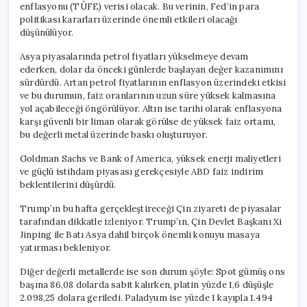
enflasyonu (TÜFE) verisi olacak. Bu verinin, Fed’in para
politikası kararları üzerinde önemli etkileri olacağı
düşünülüyor.
Asya piyasalarında petrol fiyatları yükselmeye devam
ederken, dolar da önceki günlerde başlayan değer kazanımını
sürdürdü. Artan petrol fiyatlarının enflasyon üzerindeki etkisi
ve bu durumun, faiz oranlarının uzun süre yüksek kalmasına
yol açabileceği öngörülüyor. Altın ise tarihi olarak enflasyona
karşı güvenli bir liman olarak görülse de yüksek faiz ortamı,
bu değerli metal üzerinde baskı oluşturuyor.
Goldman Sachs ve Bank of America, yüksek enerji maliyetleri
ve güçlü istihdam piyasası gerekçesiyle ABD faiz indirim
beklentilerini düşürdü.
Trump’ın bu hafta gerçekleştireceği Çin ziyareti de piyasalar
tarafından dikkatle izleniyor. Trump’ın, Çin Devlet Başkanı Xi
Jinping ile Batı Asya dahil birçok önemli konuyu masaya
yatırması bekleniyor.
Diğer değerli metallerde ise son durum şöyle: Spot gümüş ons
başına 86,08 dolarda sabit kalırken, platin yüzde 1,6 düşüşle
2.098,25 dolara geriledi. Paladyum ise yüzde 1 kayıpla 1.494