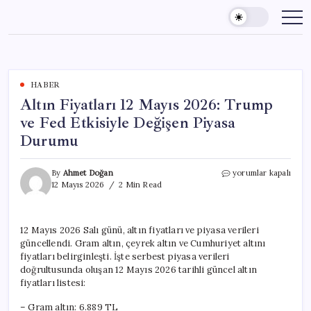
Skip
to
content
HABER
Altın Fiyatları 12 Mayıs 2026: Trump
ve Fed Etkisiyle Değişen Piyasa
Durumu
Altın
By
Ahmet Doğan
yorumlar kapalı
Fiyatları
12 Mayıs 2026
2 Min Read
12
Mayıs
2026:
12 Mayıs 2026 Salı günü, altın fiyatları ve piyasa verileri
Trump
güncellendi. Gram altın, çeyrek altın ve Cumhuriyet altını
ve
Fed
fiyatları belirginleşti. İşte serbest piyasa verileri
Etkisiyle
doğrultusunda oluşan 12 Mayıs 2026 tarihli güncel altın
Değişen
fiyatları listesi:
Piyasa
Durumu
– Gram altın: 6.889 TL