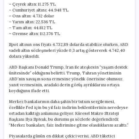
için
– Çeyrek altın: 11.275 TL
– Cumhuriyet altını: 44.948 TL
– Ons altın: 4.732 dolar
– Yarım altın: 22.536 TL
– Tam altın: 44.812 TL
– Gremse altın: 112.376 TL
Spot altının ons fiyatı 4.732,89 dolarda stabilize olurken, ABD
vadeli altın sözleşmeleri yüzde 0,3 artış göstererek 4.742,40
dolara yükseldi.
ABD Başkanı Donald Trump, İran ile ateşkesin “yaşam destek
ünitesinde” olduğunu belirtti. Trump, Tahran yönetiminin
ABD’nin savaşın sona ermesine yönelik önerisine olumsuz
yanıt vermesinin, aradaki derin görüş ayrılıklarını ortaya
koyduğunu ifade etti.
Merkez bankalarının daha şahin bir tutum sergilemesi,
özellikle Fed için bu yıl faiz indirim beklentilerinin neredeyse
ortadan kalktığı anlamına geliyor. Küresel Makro Strateji
Başkanı Ilya Spivak, bu durumu şu sözlerle değerlendirdi:
“Merkez bankaları, faiz indirimine gitme olasılıklarını azalttı.”
Piyasalarda günün en dikkat çekici verisi, ABD tüketici