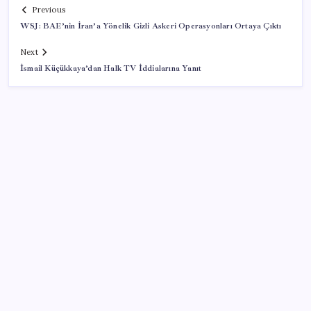
Previous
WSJ: BAE’nin İran’a Yönelik Gizli Askeri Operasyonları Ortaya Çıktı
Next
İsmail Küçükkaya’dan Halk TV İddialarına Yanıt
SON YAZILAR
‘Tek çatı altında toplanmalı’ dedi: Akın Gürlek’ten
‘internet gazeteciliği’ için yasa sinyali mi?
Redmi 17 ve 17 5G 7.500 mAh Batarya ile Tanıtıldı
AB’den Ar-Ge’ye 130 milyar euroluk kaynak