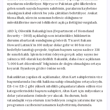
uyarılarını sürdürüyor. Nijerya ve Pakistan gibi ülkelerden
gelen sınırlı sayıda başvuru sahibinin, paralarını kaybetme
olasılığını kabul ederek bu yola çıktıkları belirtiliyor. Avukat
Mona Shah, sürecin sonunun belirsiz olduğunu ve
müvekkillerine mevcut tehlikeleri açıkça ilettiğini vurguladı.
ABD İç Güvenlik Bakanlığı’nın (Department of Homeland
Security – DHS) açıkladığı son istatistikler, hükümetin
durumu abartarak sunduğunu gösterdi. Ticaret Bakanı
Howard Lutnick’in 100 milyar dolar gelir ve 80 bin vize
hedefiyle tanıttığı projede, toplam başvuru sayısı sadece 338
ile sınırlı kaldı. İşlem ücretini ödeyen gerçek aday sayısı ise
yalnızca 165 olarak kaydedildi. Bakanlık, daha önce açıklanan
“1.000 kart düzenlendi” bilgisinin de doğru olmadığını ortaya
koyarak fiyaskoyu gözler önüne serdi.
Bakanlıktan yapılan ek açıklamalar, Altın Kart sahiplerinin vize
başvurularında öncelik hakkına sahip olmadığını ortaya koydu.
EB-1 ve EB-2 gibi yüksek nitelikli çalışanlara tahsis edilen vize
kategorilerindeki başvuru sahipleri, Altın Kart için milyonlarca
dolar yatıranların önünde yer alacak. Bu durum, hızlı
vatandaşlık veya oturum izni bekleyen zengin yatırımcılar için
programın cazibesini tamamen kaybettirmiş durumda.