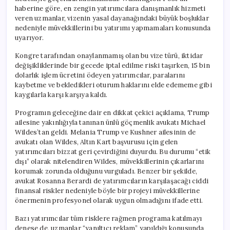
haberine göre, en zengin yatırımcılara danışmanlık hizmeti
veren uzmanlar, vizenin yasal dayanağındaki büyük boşluklar
nedeniyle müvekkillerini bu yatırımı yapmamaları konusunda
uyarıyor.
Kongre tarafından onaylanmamış olan bu vize türü, iktidar
değişikliklerinde bir gecede iptal edilme riski taşırken, 15 bin
dolarlık işlem ücretini ödeyen yatırımcılar, paralarını
kaybetme ve bekledikleri oturum haklarını elde edememe gibi
kaygılarla karşı karşıya kaldı.
Programın geleceğine dair en dikkat çekici açıklama, Trump
ailesine yakınlığıyla tanınan ünlü göçmenlik avukatı Michael
Wildes’tan geldi. Melania Trump ve Kushner ailesinin de
avukatı olan Wildes, Altın Kart başvurusu için gelen
yatırımcıları bizzat geri çevirdiğini duyurdu. Bu durumu “etik
dışı” olarak nitelendiren Wildes, müvekkillerinin çıkarlarını
korumak zorunda olduğunu vurguladı. Benzer bir şekilde,
avukat Rosanna Berardi de yatırımcıların karşılaşacağı ciddi
finansal riskler nedeniyle böyle bir projeyi müvekkillerine
önermenin profesyonel olarak uygun olmadığını ifade etti.
Bazı yatırımcılar tüm risklere rağmen programa katılmayı
denese de, uzmanlar “yanıltıcı reklam” yapıldığı konusunda