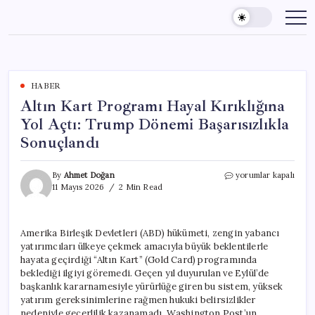
Skip
to
content
HABER
Altın Kart Programı Hayal Kırıklığına
Yol Açtı: Trump Dönemi Başarısızlıkla
Sonuçlandı
Altın
By
Ahmet Doğan
yorumlar kapalı
Kart
11 Mayıs 2026
2 Min Read
Programı
Hayal
Kırıklığına
Amerika Birleşik Devletleri (ABD) hükümeti, zengin yabancı
Yol
yatırımcıları ülkeye çekmek amacıyla büyük beklentilerle
Açtı:
Trump
hayata geçirdiği “Altın Kart” (Gold Card) programında
Dönemi
beklediği ilgiyi göremedi. Geçen yıl duyurulan ve Eylül’de
Başarısızlıkla
başkanlık kararnamesiyle yürürlüğe giren bu sistem, yüksek
Sonuçlandı
yatırım gereksinimlerine rağmen hukuki belirsizlikler
için
nedeniyle geçerlilik kazanamadı. Washington Post’un