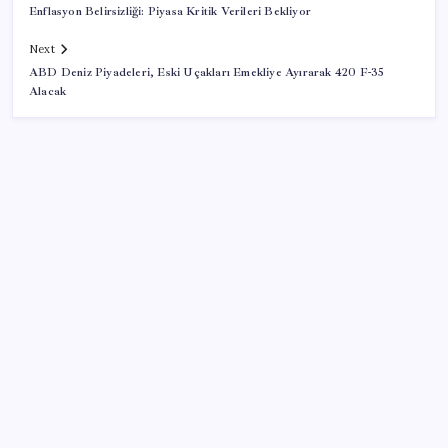
Enflasyon Belirsizliği: Piyasa Kritik Verileri Bekliyor
Next
ABD Deniz Piyadeleri, Eski Uçakları Emekliye Ayırarak 420 F-35
Alacak
SON YAZILAR
Saat verildi: Kılıçdaroğlu açıklama yapacak
Havuza girenlere ‘kulak’ uyarısı geldi
Tuzla, Çekmeköy ve Şile belediyeleri resmen AKP’ye
geçti: Erdoğan Eren Ali Bingöl, Orhan Çerkez ve