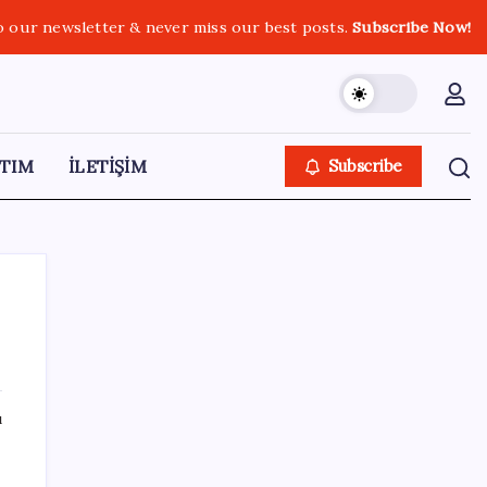
o our newsletter & never miss our best posts.
Subscribe Now!
TIM
İLETİŞİM
Subscribe
SON YAZILAR
ı
Türkiye’ye gelen turistler alışveriş yapmadı,
saçını yaptırdı!