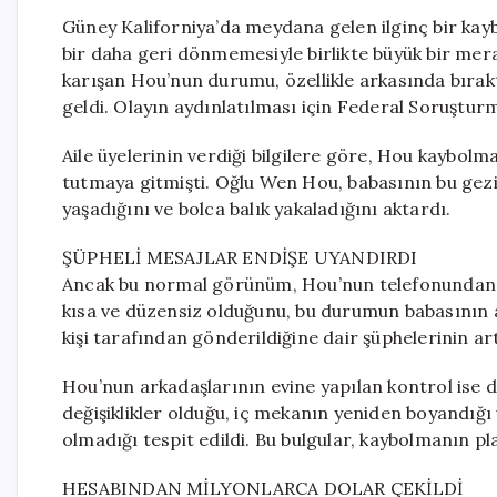
Güney Kaliforniya’da meydana gelen ilginç bir kayb
bir daha geri dönmemesiyle birlikte büyük bir mer
karışan Hou’nun durumu, özellikle arkasında bıraktı
geldi. Olayın aydınlatılması için Federal Soruştur
Aile üyelerinin verdiği bilgilere göre, Hou kaybolm
tutmaya gitmişti. Oğlu Wen Hou, babasının bu gezid
yaşadığını ve bolca balık yakaladığını aktardı.
ŞÜPHELİ MESAJLAR ENDİŞE UYANDIRDI
Ancak bu normal görünüm, Hou’nun telefonundan g
kısa ve düzensiz olduğunu, bu durumun babasının alı
kişi tarafından gönderildiğine dair şüphelerinin artt
Hou’nun arkadaşlarının evine yapılan kontrol ise 
değişiklikler olduğu, iç mekanın yeniden boyandığı 
olmadığı tespit edildi. Bu bulgular, kaybolmanın pla
HESABINDAN MİLYONLARCA DOLAR ÇEKİLDİ