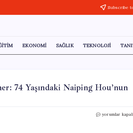
Subscribe t
ĞİTİM
EKONOMİ
SAĞLIK
TEKNOLOJİ
TANI
oner: 74 Yaşındaki Naiping Hou’nun
Balık
yorumlar kapal
Avına
Çıktı,
Kayıp