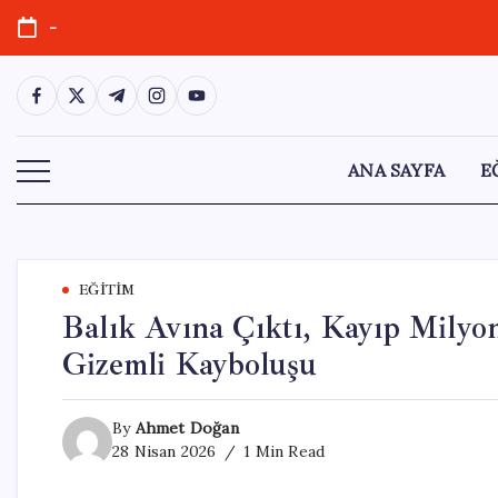
Skip
-
to
content
https://www.facebook.com/
https://twitter.com/
https://t.me/
https://www.instagram.com/
https://youtube.com/
ANA SAYFA
E
EĞITIM
Balık Avına Çıktı, Kayıp Mily
Gizemli Kayboluşu
By
Ahmet Doğan
28 Nisan 2026
1 Min Read