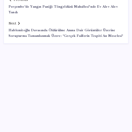
Perşembe’de Yangın Paniği: Töngeldüzü Mahallesi’nde Ev Alev Alev
Yandı
Next
Hablemitoğlu Davasında Öldürülme Anına Dair Görüntüler Üzerine
Soruşturma Tamamlanmak Üzere: ‘Gerçek Faillerin Tespiti An Meselesi’
SON YAZILAR
Saat verildi: Kılıçdaroğlu açıklama yapacak
Havuza girenlere ‘kulak’ uyarısı geldi