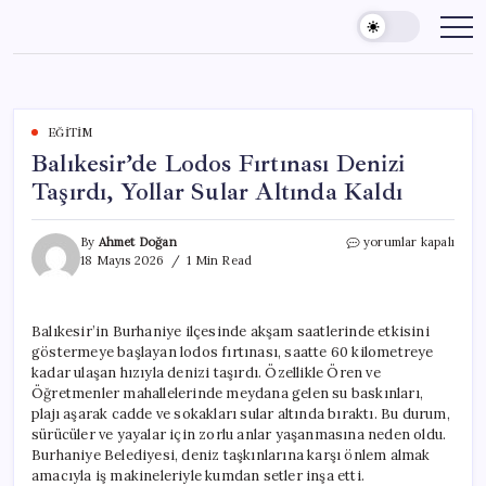
Skip
to
content
EĞITIM
Balıkesir’de Lodos Fırtınası Denizi
Taşırdı, Yollar Sular Altında Kaldı
Balıkesir’de
By
Ahmet Doğan
yorumlar kapalı
Lodos
18 Mayıs 2026
1 Min Read
Fırtınası
Denizi
Taşırdı,
Balıkesir’in Burhaniye ilçesinde akşam saatlerinde etkisini
Yollar
göstermeye başlayan lodos fırtınası, saatte 60 kilometreye
Sular
Altında
kadar ulaşan hızıyla denizi taşırdı. Özellikle Ören ve
Kaldı
Öğretmenler mahallelerinde meydana gelen su baskınları,
için
plajı aşarak cadde ve sokakları sular altında bıraktı. Bu durum,
sürücüler ve yayalar için zorlu anlar yaşanmasına neden oldu.
Burhaniye Belediyesi, deniz taşkınlarına karşı önlem almak
amacıyla iş makineleriyle kumdan setler inşa etti.