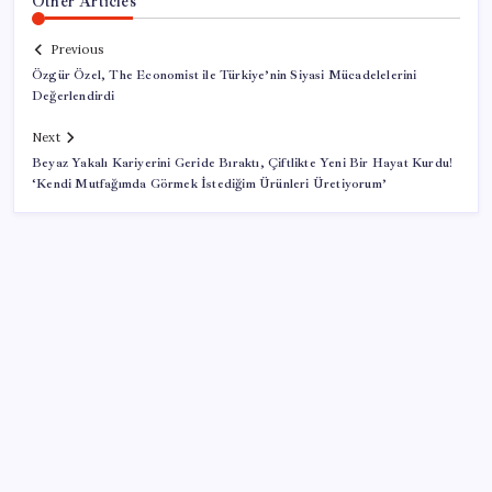
Other Articles
Previous
Özgür Özel, The Economist ile Türkiye’nin Siyasi Mücadelelerini
Değerlendirdi
Next
Beyaz Yakalı Kariyerini Geride Bıraktı, Çiftlikte Yeni Bir Hayat Kurdu!
‘Kendi Mutfağımda Görmek İstediğim Ürünleri Üretiyorum’
SON YAZILAR
Copilot için radikal karar: Microsoft logoyu