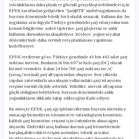
yolculuklarını daha planlı ve güvenli gerçekleştirebilmeleri için
EPDK tarafından geliştirilen “Şarj@TR” mobil uygulaması da
bayram döneminde büyük bir kolaylık sunacak. Kullanıcılar, bu
uygulama aracılığıyla Türkiye genelindeki şarj istasyonlarının
konum bilgilerine, soket tiplerine, şarj güçlerine ve anlık
kullanım durumlarına ulaşabiliyor. Böylece, yoğun seyahat
dönemlerinde daha verimli rota planlaması yapılması
hedefleniyor.
EPDK verilerine göre, Türkiye genelinde 43 bin 463 adet şarj
noktası mevcut. Bunların 18 bin 697’si hızlı şarj (DC) olarak
hizmet vermekte. Kalan 24 bin 766 şarj noktası ise AC
(yavaş/normal) şarj altyapısından oluşuyor. Son yıllarda
yapılan yatırımlarla ana ulaşım yollarındaki şarj istasyonu
erişimi önemli ölçüde artırıldı. Yetkililer, mevcut altyapının
güçlü olduğunu belirtirken, bayram dönemindeki anlık
yoğunlukların dikkatle takip edileceğini ifade ediyor.
Bu süreçte EPDK, şarj ağı işletmecilerinin bayram süresince
sunacağı hizmetlerin izlenmesi ve vatandaşların kesintisiz,
kaliteli şarj hizmetine erişimi için önlemlerin alınacağını
duyurdu. Elektrikli araç kullanıcılarının şarj hizmetlerinde
karşılaşabilecekleri erişim sorunları, teknik arızalar,
fiyatlandırma ya da hizmet aksaklıkları gibi durumlarda ise