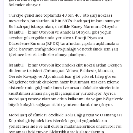
önlemler alınıyor.
Türkiye genelinde toplamda 43 bin 463 oto şarj noktası
mevcutken, bunlardan 18 bin 697’si hızlı şarj imkanı sunuyor.
Bu hızlı şarj istasyonları, özellikle Kuzey Marmara Otoyolu,
İstanbul – İzmir Otoyolu ve Anadolu Otoyolu gibi yoğun
seyahat güzergahlarında yer alıyor. Enerji Piyasası
Düzenleme Kurumu (EPDK) tarafından yapılan açıklamalara
göre, bayram trafiğindeki yoğunluğu yönetebilmek için şarj
işletmecileri ek tedbirler almayı planlıyor.
İstanbul – İzmir Otoyolu üzerindeki kilit noktalardan Oksijen
dinlenme tesisleri (Orhangazi, Yalova, Balıkesir, Manisa),
Gerede Kavşağı ve Afyonkarahisar gibi yüksek talep gören
bölgelerde teknik ekiplerin hazır bulunması, uzaktan izleme
sistemlerinin güçlendirilmesi ve arıza müdahale sürelerinin
kısaltılması amacıyla çeşitli çalışmalar yürütülüyor. Ayrıca,
mobil şarj istasyonlarının etkin kullanımı da yoğun bölgelerde
büyük kolaylık sağlayacak bir yöntem olarak öne çıkıyor.
Mobil şarj çözümleri, özellikle Bolu Dağı geçişi ve Osmangazi
Köprüsü girişindeki tesislerdeki geçici yoğunlukların
yönetilmesinde ve acil durum müdahalelerinde önemli bir rol
oynaması bekleniyor. Elektrikli araç kullanıcılarının