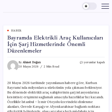
Skip
to
content
HABER
Bayramda Elektrikli Araç Kullanıcıları
İçin Şarj Hizmetlerinde Önemli
Düzenlemeler
Bayramda
By
Ahmet Doğan
yorumlar kapalı
Elektrikli
20 Mayıs 2026
2 Min Read
Araç
Kullanıcıları
İçin
20 Mayıs 2026 tarihinde yayımlanan habere göre, Kurban
Şarj
Bayramı’nda milyonlarca sürücünün yola çıkması bekleniyor.
Hizmetlerinde
Önemli
Bu dönemde elektrikli araç sahiplerinin şarj istasyonlarına
Düzenlemeler
kesintisiz erişimini sağlamak amacıyla hazırlıklar hız kazandı.
için
Özellikle İstanbul – İzmir Otoyolu üzerindeki dinlenme
alanları, Gerede Kavşağı ve Afyonkarahisar bağlantı noktası
gibi kritik bölgelerde, olası arızalara hızlı müdahale için