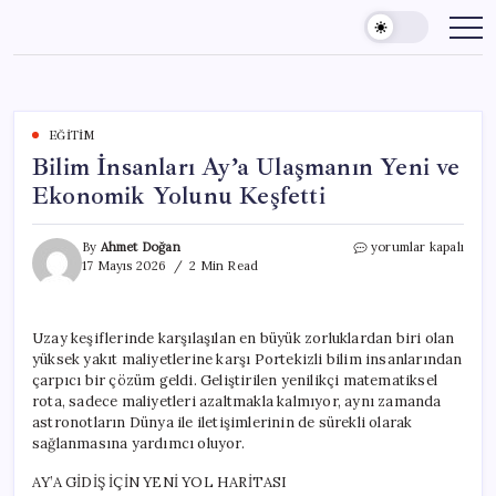
Skip
to
content
EĞITIM
Bilim İnsanları Ay’a Ulaşmanın Yeni ve
Ekonomik Yolunu Keşfetti
Bilim
By
Ahmet Doğan
yorumlar kapalı
İnsanları
17 Mayıs 2026
2 Min Read
Ay’a
Ulaşmanın
Yeni
Uzay keşiflerinde karşılaşılan en büyük zorluklardan biri olan
ve
yüksek yakıt maliyetlerine karşı Portekizli bilim insanlarından
Ekonomik
Yolunu
çarpıcı bir çözüm geldi. Geliştirilen yenilikçi matematiksel
Keşfetti
rota, sadece maliyetleri azaltmakla kalmıyor, aynı zamanda
için
astronotların Dünya ile iletişimlerinin de sürekli olarak
sağlanmasına yardımcı oluyor.
AY’A GİDİŞ İÇİN YENİ YOL HARİTASI