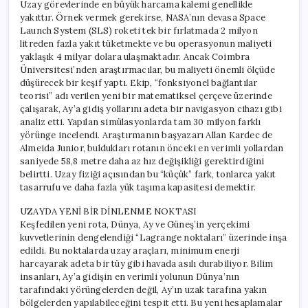
Uzay görevlerinde en büyük harcama kalemi genellikle
yakıttır. Örnek vermek gerekirse, NASA’nın devasa Space
Launch System (SLS) roketi tek bir fırlatmada 2 milyon
litreden fazla yakıt tüketmekte ve bu operasyonun maliyeti
yaklaşık 4 milyar dolara ulaşmaktadır. Ancak Coimbra
Üniversitesi’nden araştırmacılar, bu maliyeti önemli ölçüde
düşürecek bir keşif yaptı. Ekip, “fonksiyonel bağlantılar
teorisi” adı verilen yeni bir matematiksel çerçeve üzerinde
çalışarak, Ay’a gidiş yollarını adeta bir navigasyon cihazı gibi
analiz etti. Yapılan simülasyonlarda tam 30 milyon farklı
yörünge incelendi. Araştırmanın başyazarı Allan Kardec de
Almeida Junior, buldukları rotanın önceki en verimli yollardan
saniyede 58,8 metre daha az hız değişikliği gerektirdiğini
belirtti. Uzay fiziği açısından bu “küçük” fark, tonlarca yakıt
tasarrufu ve daha fazla yük taşıma kapasitesi demektir.
UZAYDA YENİ BİR DİNLENME NOKTASI
Keşfedilen yeni rota, Dünya, Ay ve Güneş’in yerçekimi
kuvvetlerinin dengelendiği “Lagrange noktaları” üzerinde inşa
edildi. Bu noktalarda uzay araçları, minimum enerji
harcayarak adeta bir tüy gibi havada asılı durabiliyor. Bilim
insanları, Ay’a gidişin en verimli yolunun Dünya’nın
tarafındaki yörüngelerden değil, Ay’ın uzak tarafına yakın
bölgelerden yapılabileceğini tespit etti. Bu yeni hesaplamalar