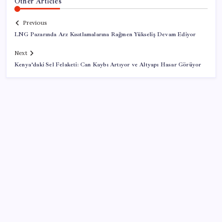
Other Articles
Previous
LNG Pazarında Arz Kısıtlamalarına Rağmen Yükseliş Devam Ediyor
Next
Kenya’daki Sel Felaketi: Can Kaybı Artıyor ve Altyapı Hasar Görüyor
SON YAZILAR
Copilot için radikal karar: Microsoft logoyu
değiştiriyor!