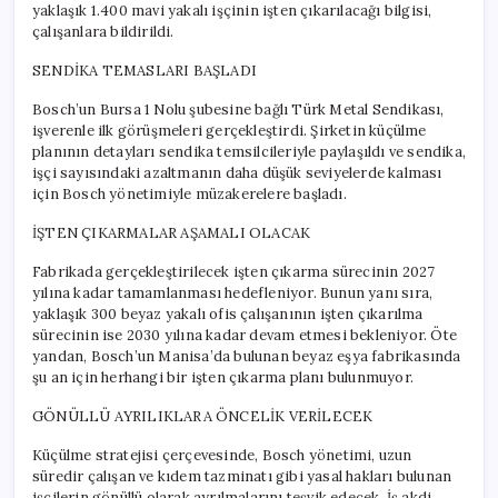
yaklaşık 1.400 mavi yakalı işçinin işten çıkarılacağı bilgisi,
çalışanlara bildirildi.
SENDİKA TEMASLARI BAŞLADI
Bosch’un Bursa 1 Nolu şubesine bağlı Türk Metal Sendikası,
işverenle ilk görüşmeleri gerçekleştirdi. Şirketin küçülme
planının detayları sendika temsilcileriyle paylaşıldı ve sendika,
işçi sayısındaki azaltmanın daha düşük seviyelerde kalması
için Bosch yönetimiyle müzakerelere başladı.
İŞTEN ÇIKARMALAR AŞAMALI OLACAK
Fabrikada gerçekleştirilecek işten çıkarma sürecinin 2027
yılına kadar tamamlanması hedefleniyor. Bunun yanı sıra,
yaklaşık 300 beyaz yakalı ofis çalışanının işten çıkarılma
sürecinin ise 2030 yılına kadar devam etmesi bekleniyor. Öte
yandan, Bosch’un Manisa’da bulunan beyaz eşya fabrikasında
şu an için herhangi bir işten çıkarma planı bulunmuyor.
GÖNÜLLÜ AYRILIKLARA ÖNCELİK VERİLECEK
Küçülme stratejisi çerçevesinde, Bosch yönetimi, uzun
süredir çalışan ve kıdem tazminatı gibi yasal hakları bulunan
işçilerin gönüllü olarak ayrılmalarını teşvik edecek. İş akdi