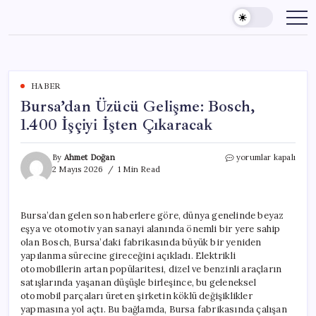
Skip
to
content
HABER
Bursa’dan Üzücü Gelişme: Bosch,
1.400 İşçiyi İşten Çıkaracak
Bursa’dan
By
Ahmet Doğan
yorumlar kapalı
Üzücü
2 Mayıs 2026
1 Min Read
Gelişme:
Bosch,
1.400
Bursa’dan gelen son haberlere göre, dünya genelinde beyaz
İşçiyi
eşya ve otomotiv yan sanayi alanında önemli bir yere sahip
İşten
Çıkaracak
olan Bosch, Bursa’daki fabrikasında büyük bir yeniden
için
yapılanma sürecine gireceğini açıkladı. Elektrikli
otomobillerin artan popülaritesi, dizel ve benzinli araçların
satışlarında yaşanan düşüşle birleşince, bu geleneksel
otomobil parçaları üreten şirketin köklü değişiklikler
yapmasına yol açtı. Bu bağlamda, Bursa fabrikasında çalışan