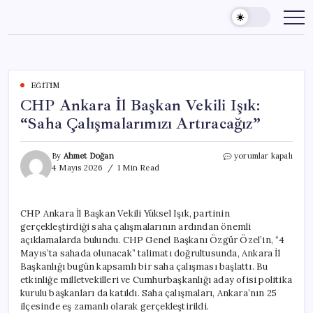
Skip
to
content
EĞITIM
CHP Ankara İl Başkan Vekili Işık:
“Saha Çalışmalarımızı Artıracağız”
CHP
By
Ahmet Doğan
yorumlar kapalı
Ankara
4 Mayıs 2026
1 Min Read
İl
Başkan
Vekili
CHP Ankara İl Başkan Vekili Yüksel Işık, partinin
Işık:
gerçekleştirdiği saha çalışmalarının ardından önemli
“Saha
Çalışmalarımızı
açıklamalarda bulundu. CHP Genel Başkanı Özgür Özel’in, “4
Artıracağız”
Mayıs’ta sahada olunacak” talimatı doğrultusunda, Ankara İl
için
Başkanlığı bugün kapsamlı bir saha çalışması başlattı. Bu
etkinliğe milletvekilleri ve Cumhurbaşkanlığı aday ofisi politika
kurulu başkanları da katıldı. Saha çalışmaları, Ankara’nın 25
ilçesinde eş zamanlı olarak gerçekleştirildi.