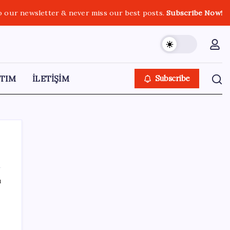
o our newsletter & never miss our best posts.
Subscribe Now!
TIM
İLETİŞİM
Subscribe
ı
SON YAZILAR
iPhone 18 Pro Fiyatı Ne Kadar Artacak?