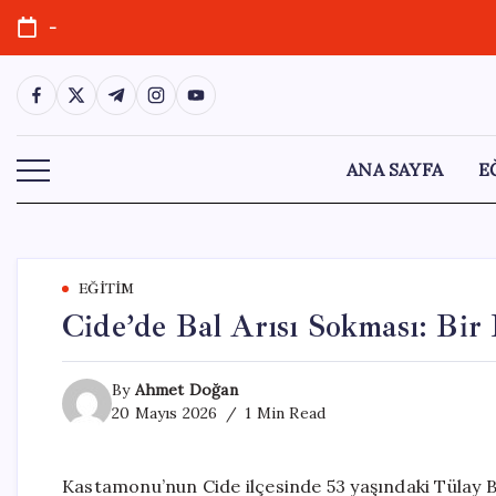
Skip
-
to
content
https://www.facebook.com/
https://twitter.com/
https://t.me/
https://www.instagram.com/
https://youtube.com/
ANA SAYFA
E
EĞITIM
Cide’de Bal Arısı Sokması: Bir
By
Ahmet Doğan
20 Mayıs 2026
1 Min Read
Kastamonu’nun Cide ilçesinde 53 yaşındaki Tülay B