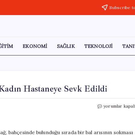
Subscribe t
ĞİTİM
EKONOMİ
SAĞLIK
TEKNOLOJİ
TANI
 Kadın Hastaneye Sevk Edildi
Cide’de
yorumlar kapal
Bal
Arısı
Sokması:
Bir
ağ, bahçesinde bulunduğu sırada bir bal arısının sokması