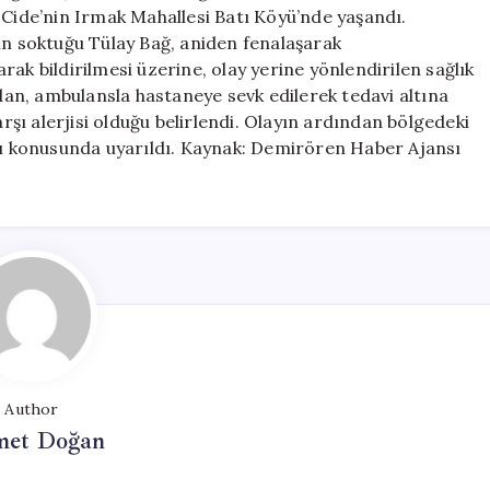
Kadın
 Cide’nin Irmak Mahallesi Batı Köyü’nde yaşandı.
Hastaneye
ın soktuğu Tülay Bağ, aniden fenalaşarak
Sevk
ak bildirilmesi üzerine, olay yerine yönlendirilen sağlık
Edildi
ndan, ambulansla hastaneye sevk edilerek tedavi altına
için
arşı alerjisi olduğu belirlendi. Olayın ardından bölgedeki
arı konusunda uyarıldı. Kaynak: Demirören Haber Ajansı
Author
et Doğan