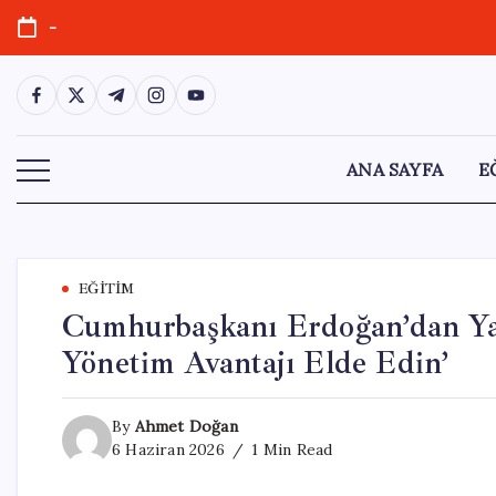
Skip
-
to
content
https://www.facebook.com/
https://twitter.com/
https://t.me/
https://www.instagram.com/
https://youtube.com/
ANA SAYFA
E
EĞITIM
Cumhurbaşkanı Erdoğan’dan Yat
Yönetim Avantajı Elde Edin’
By
Ahmet Doğan
6 Haziran 2026
1 Min Read