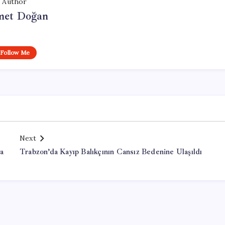
Author
et Doğan
Follow Me
Next
ya
Trabzon’da Kayıp Balıkçının Cansız Bedenine Ulaşıldı