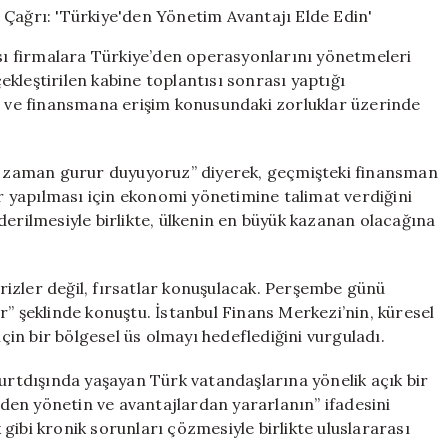
‘Türkiye’den
Yönetim
ı firmalara Türkiye’den operasyonlarını yönetmeleri
Avantajı
kleştirilen kabine toplantısı sonrası yaptığı
Elde
ve finansmana erişim konusundaki zorluklar üzerinde
Edin’
için
er zaman gurur duyuyoruz” diyerek, geçmişteki finansman
 yapılması için ekonomi yönetimine talimat verdiğini
giderilmesiyle birlikte, ülkenin en büyük kazanan olacağına
ler değil, fırsatlar konuşulacak. Perşembe günü
r” şeklinde konuştu. İstanbul Finans Merkezi’nin, küresel
için bir bölgesel üs olmayı hedeflediğini vurguladı.
yurtdışında yaşayan Türk vatandaşlarına yönelik açık bir
en yönetin ve avantajlardan yararlanın” ifadesini
k gibi kronik sorunları çözmesiyle birlikte uluslararası