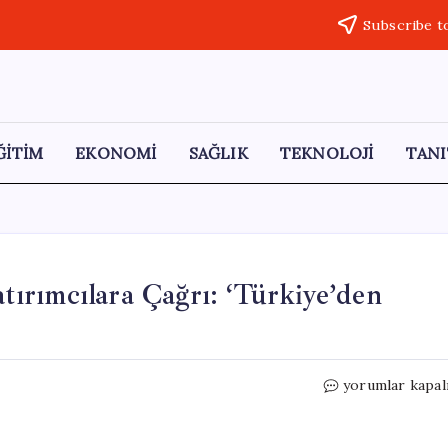
Subscribe t
ĞİTİM
EKONOMİ
SAĞLIK
TEKNOLOJİ
TANI
ırımcılara Çağrı: ‘Türkiye’den
Cumhurbaşkanı
yorumlar kapal
Erdoğan’dan
Yatırımcılara
Çağrı: