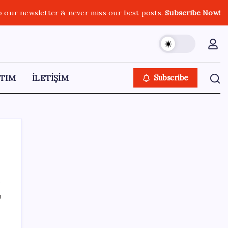
o our newsletter & never miss our best posts.
Subscribe Now!
TIM
İLETİŞİM
Subscribe
SON YAZILAR
ı
Saat verildi: Kılıçdaroğlu açıklama yapacak