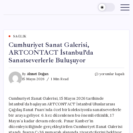
Skip
to
content
SAĞLIK
Cumhuriyet Sanat Galerisi,
ARTCONTACT İstanbul’da
Sanatseverlerle Buluşuyor
Cumhuriyet
By
Ahmet Doğan
yorumlar kapalı
Sanat
15 Mayıs 2026
1 Min Read
Galerisi,
ARTCONTACT
İstanbul’da
Cumhuriyet Sanat Galerisi, 15 Mayıs 2026 tarihinde
Sanatseverlerle
İstanbul’da başlayan ARTCONTACT İstanbul Uluslararası
Buluşuyor
için
Çağdaş Sanat Fuarı’nda özel bir koleksiyonla sanatseverlerle
bir araya geliyor. 6. kez düzenlenen bu önemli etkinlik, 17
Mayıs’a kadar devam edecek. Pınar Kanber’in
düzenleyiciliğinde gerçekleştirilen Cumhuriyet Sanat Galerisi
standı, fuarın C-36 numaralı alanında ziyaretçilerini bekliyor.