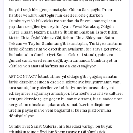
Bu yılki seçkide, genç sanatçılar Günsu Saraçoğlu, Pınar
Kanber ve Ebru Kurtoğlu’nun eserleri öne çıkarken,
Cumhuriyet Vakfı koleksiyonundan da önemli sanatçıların
yapıtları sergileniyor. Aydın Ayan, Fevzi Karakoç, Gülgün
Türel, Hasan Nazım Balaban, İbrahim Balaban, İsmet Bilen,
Metin Ekiz, Öykü Yılmaz Gül, Rahmi Ekiz, Süleyman Saim
Tekcan ve Tayfur Sanlıman gibi sanatçılar, Türkiye sanatının
farklı dönemlerini ve estetik anlayışlarını bir araya getiriyor.
Bu bakımdan Cumhuriyet Sanat Galerisi standı, yalnızca
güncel sanat eserlerine değil, aynı zamanda Cumhuriyet’in
kültürel ve sanatsal hafızasına da katkı sağlıyor.
ARTCONTACT İstanbul, her yıl olduğu gibi, çağdaş sanatın
farklı disiplinlerinden eserleri izleyiciyle buluşturmanın yanı
sıra sanatçılar, galeriler ve koleksiyonerler arasında yeni
etkileşimler sağlamayı amaçlıyor. İstanbul’un tarihi ve kültürel
zenginlikleriyle iç içe geçen bu sanat ortamı, fuarı sadece bir
sergi alanı olmaktan çıkararak, sanat üzerine düşünme,
üretim paylaşma ve yeni bağlantılar kurma platformuna
dönüştürüyor.
Cumhuriyet Sanat Galerisi’nin fuardaki varlığı, bu büyük
etkinliğin içinde özel bir önem taşıyor. Günümüzdeki