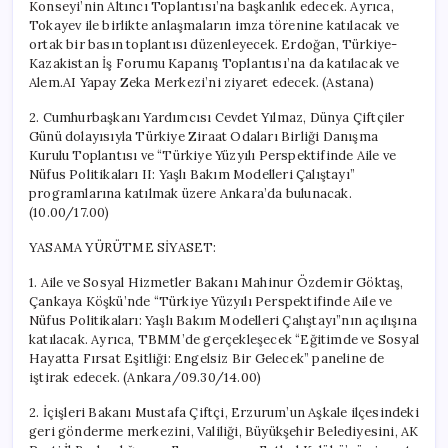
Konseyi’nin Altıncı Toplantısı’na başkanlık edecek. Ayrıca,
Tokayev ile birlikte anlaşmaların imza törenine katılacak ve
ortak bir basın toplantısı düzenleyecek. Erdoğan, Türkiye-
Kazakistan İş Forumu Kapanış Toplantısı’na da katılacak ve
Alem.AI Yapay Zeka Merkezi’ni ziyaret edecek. (Astana)
2. Cumhurbaşkanı Yardımcısı Cevdet Yılmaz, Dünya Çiftçiler
Günü dolayısıyla Türkiye Ziraat Odaları Birliği Danışma
Kurulu Toplantısı ve “Türkiye Yüzyılı Perspektifinde Aile ve
Nüfus Politikaları II: Yaşlı Bakım Modelleri Çalıştayı”
programlarına katılmak üzere Ankara’da bulunacak.
(10.00/17.00)
YASAMA YÜRÜTME SİYASET:
1. Aile ve Sosyal Hizmetler Bakanı Mahinur Özdemir Göktaş,
Çankaya Köşkü’nde “Türkiye Yüzyılı Perspektifinde Aile ve
Nüfus Politikaları: Yaşlı Bakım Modelleri Çalıştayı”nın açılışına
katılacak. Ayrıca, TBMM’de gerçekleşecek “Eğitimde ve Sosyal
Hayatta Fırsat Eşitliği: Engelsiz Bir Gelecek” paneline de
iştirak edecek. (Ankara/09.30/14.00)
2. İçişleri Bakanı Mustafa Çiftçi, Erzurum’un Aşkale ilçesindeki
geri gönderme merkezini, Valiliği, Büyükşehir Belediyesini, AK