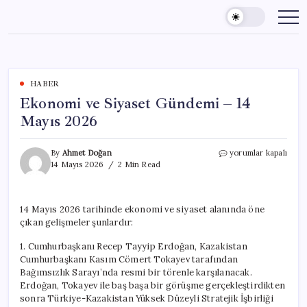
Skip
to
content
HABER
Ekonomi ve Siyaset Gündemi – 14
Mayıs 2026
Ekonomi
By
Ahmet Doğan
yorumlar kapalı
ve
14 Mayıs 2026
2 Min Read
Siyaset
Gündemi
–
14 Mayıs 2026 tarihinde ekonomi ve siyaset alanında öne
14
çıkan gelişmeler şunlardır:
Mayıs
2026
1. Cumhurbaşkanı Recep Tayyip Erdoğan, Kazakistan
için
Cumhurbaşkanı Kasım Cömert Tokayev tarafından
Bağımsızlık Sarayı’nda resmi bir törenle karşılanacak.
Erdoğan, Tokayev ile baş başa bir görüşme gerçekleştirdikten
sonra Türkiye-Kazakistan Yüksek Düzeyli Stratejik İşbirliği