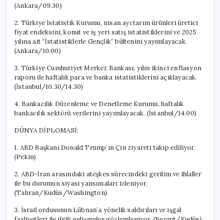
(Ankara/09.30)
2. Türkiye İstatistik Kurumu, nisan ayı tarım ürünleri üretici
fiyat endeksini, konut ve iş yeri satış istatistiklerini ve 2025
yılına ait “İstatistiklerle Gençlik” bültenini yayımlayacak.
(Ankara/10.00)
3. Türkiye Cumhuriyet Merkez Bankası, yılın ikinci enflasyon
raporu ile haftalık para ve banka istatistiklerini açıklayacak.
(İstanbul/10.30/14.30)
4. Bankacılık Düzenleme ve Denetleme Kurumu, haftalık
bankacılık sektörü verilerini yayımlayacak. (İstanbul/14.00)
DÜNYA DİPLOMASİ:
1. ABD Başkanı Donald Trump’ın Çin ziyareti takip ediliyor.
(Pekin)
2. ABD-İran arasındaki ateşkes sürecindeki gerilim ve ihlaller
ile bu durumun siyasi yansımaları izleniyor.
(Tahran/Kudüs/Washington)
3. İsrail ordusunun Lübnan’a yönelik saldırıları ve işgal
faaliyetleri ile ilgili gelişmeler gözlemleniyor. (Beyrut/Kudüs)