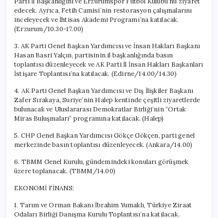
Parti İl Başkanlığını ve Erzurumspor Futbol Kulübü’nü ziyaret
edecek. Ayrıca, Fetih Camisi’nin restorasyon çalışmalarını
inceleyecek ve İhtisas Akademi Programı’na katılacak.
(Erzurum/10.30-17.00)
3. AK Parti Genel Başkan Yardımcısı ve İnsan Hakları Başkanı
Hasan Basri Yalçın, partisinin il başkanlığında basın
toplantısı düzenleyecek ve AK Parti İl İnsan Hakları Başkanları
İstişare Toplantısı’na katılacak. (Edirne/14.00/14.30)
4. AK Parti Genel Başkan Yardımcısı ve Dış İlişkiler Başkanı
Zafer Sırakaya, Suriye’nin Halep kentinde çeşitli ziyaretlerde
bulunacak ve Uluslararası Demokratlar Birliği’nin “Ortak
Miras Buluşmaları” programına katılacak. (Halep)
5. CHP Genel Başkan Yardımcısı Gökçe Gökçen, parti genel
merkezinde basın toplantısı düzenleyecek. (Ankara/14.00)
6. TBMM Genel Kurulu, gündemindeki konuları görüşmek
üzere toplanacak. (TBMM/14.00)
EKONOMİ FİNANS:
1. Tarım ve Orman Bakanı İbrahim Yumaklı, Türkiye Ziraat
Odaları Birliği Danışma Kurulu Toplantısı’na katılacak.