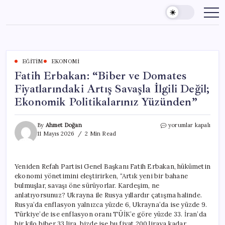
Skip
to
content
EĞITIM
EKONOMI
Fatih Erbakan: “Biber ve Domates
Fiyatlarındaki Artış Savaşla İlgili Değil;
Ekonomik Politikalarınız Yüzünden”
Fatih
By
Ahmet Doğan
yorumlar kapalı
Erbakan:
11 Mayıs 2026
2 Min Read
“Biber
ve
Domates
Yeniden Refah Partisi Genel Başkanı Fatih Erbakan, hükümetin
Fiyatlarındaki
ekonomi yönetimini eleştirirken, “Artık yeni bir bahane
Artış
Savaşla
bulmuşlar, savaşı öne sürüyorlar. Kardeşim, ne
İlgili
anlatıyorsunuz? Ukrayna ile Rusya yıllardır çatışma halinde.
Değil;
Rusya’da enflasyon yalnızca yüzde 6, Ukrayna’da ise yüzde 9.
Ekonomik
Türkiye’de ise enflasyon oranı TÜİK’e göre yüzde 33. İran’da
Politikalarınız
bir kilo biber 33 lira, bizde ise bu fiyat 200 liraya kadar