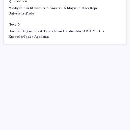
Previous
“Gökyüzünün Melodileri” Konseri 15 Mayıs’ta Hacettepe
Üniversitesi’nde
Next
Hürmüz Boğazı’nda 4 Ticari Gemi Durduruldu: ABD Merkez
Kuvvetleri’nden Açıklama
SON YAZILAR
Saat verildi: Kılıçdaroğlu açıklama yapacak
Havuza girenlere ‘kulak’ uyarısı geldi