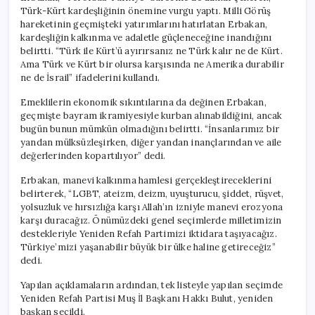
Türk-Kürt kardeşliğinin önemine vurgu yaptı. Milli Görüş
hareketinin geçmişteki yatırımlarını hatırlatan Erbakan,
kardeşliğin kalkınma ve adaletle güçleneceğine inandığını
belirtti. “Türk ile Kürt’ü ayırırsanız ne Türk kalır ne de Kürt.
Ama Türk ve Kürt bir olursa karşısında ne Amerika durabilir
ne de İsrail” ifadelerini kullandı.
Emeklilerin ekonomik sıkıntılarına da değinen Erbakan,
geçmişte bayram ikramiyesiyle kurban alınabildiğini, ancak
bugün bunun mümkün olmadığını belirtti. “İnsanlarımız bir
yandan mülksüzleşirken, diğer yandan inançlarından ve aile
değerlerinden kopartılıyor” dedi.
Erbakan, manevi kalkınma hamlesi gerçekleştireceklerini
belirterek, “LGBT, ateizm, deizm, uyuşturucu, şiddet, rüşvet,
yolsuzluk ve hırsızlığa karşı Allah’ın izniyle manevi erozyona
karşı duracağız. Önümüzdeki genel seçimlerde milletimizin
destekleriyle Yeniden Refah Partimizi iktidara taşıyacağız.
Türkiye’mizi yaşanabilir büyük bir ülke haline getireceğiz”
dedi.
Yapılan açıklamaların ardından, tek listeyle yapılan seçimde
Yeniden Refah Partisi Muş İl Başkanı Hakkı Bulut, yeniden
başkan seçildi.