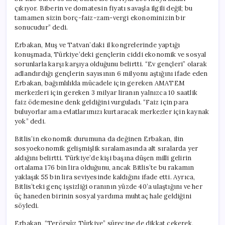
Yüzünden”
çıkıyor. Biberin ve domatesin fiyatı savaşla ilgili değil; bu
için
tamamen sizin borç-faiz-zam-vergi ekonominizin bir
sonucudur” dedi.
Erbakan, Muş ve Tatvan’daki il kongrelerinde yaptığı
konuşmada, Türkiye’deki gençlerin ciddi ekonomik ve sosyal
sorunlarla karşı karşıya olduğunu belirtti. “Ev gençleri” olarak
adlandırdığı gençlerin sayısının 6 milyonu aştığını ifade eden
Erbakan, bağımlılıkla mücadele için gereken AMATEM
merkezleri için gereken 3 milyar liranın yalnızca 10 saatlik
faiz ödemesine denk geldiğini vurguladı. “Faiz için para
buluyorlar ama evlatlarımızı kurtaracak merkezler için kaynak
yok” dedi.
Bitlis’in ekonomik durumuna da değinen Erbakan, ilin
sosyoekonomik gelişmişlik sıralamasında alt sıralarda yer
aldığını belirtti. Türkiye’de kişi başına düşen milli gelirin
ortalama 176 bin lira olduğunu, ancak Bitlis’te bu rakamın
yaklaşık 55 bin lira seviyesinde kaldığını ifade etti. Ayrıca,
Bitlis’teki genç işsizliği oranının yüzde 40’a ulaştığını ve her
üç haneden birinin sosyal yardıma muhtaç hale geldiğini
söyledi.
Erbakan, “Terörsüz Türkiye” sürecine de dikkat çekerek,