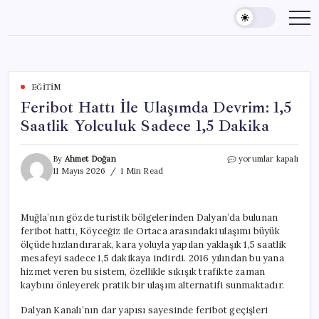
Skip
to
content
EĞITIM
Feribot Hattı İle Ulaşımda Devrim: 1,5
Saatlik Yolculuk Sadece 1,5 Dakika
Feribot
By
Ahmet Doğan
yorumlar kapalı
Hattı
11 Mayıs 2026
1 Min Read
İle
Ulaşımda
Devrim:
Muğla’nın gözde turistik bölgelerinden Dalyan’da bulunan
1,5
feribot hattı, Köyceğiz ile Ortaca arasındaki ulaşımı büyük
Saatlik
Yolculuk
ölçüde hızlandırarak, kara yoluyla yapılan yaklaşık 1,5 saatlik
Sadece
mesafeyi sadece 1,5 dakikaya indirdi. 2016 yılından bu yana
1,5
hizmet veren bu sistem, özellikle sıkışık trafikte zaman
Dakika
kaybını önleyerek pratik bir ulaşım alternatifi sunmaktadır.
için
Dalyan Kanalı’nın dar yapısı sayesinde feribot geçişleri