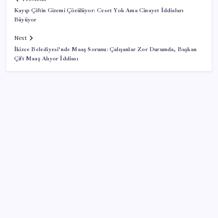
Kayıp Çiftin Gizemi Çözülüyor: Ceset Yok Ama Cinayet İddiaları
Büyüyor
Next
İkizce Belediyesi’nde Maaş Sorunu: Çalışanlar Zor Durumda, Başkan
Çift Maaş Alıyor İddiası
SON YAZILAR
Saat verildi: Kılıçdaroğlu açıklama yapacak
Havuza girenlere ‘kulak’ uyarısı geldi
Tuzla, Çekmeköy ve Şile belediyeleri resmen AKP’ye