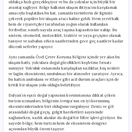
oldukça hızlı gerçekleşiyor ve bu da yolcular için büyük bir
avantaj sağlıyor. Bölge halkının ulaşım ihtiyacını karşılamak
amacıyla başlatılan bu hat, zamanla turistlerin de ilgisini
çekerek popüler bir ulaşım aracı haline geldi. Hem yerel halk
hem de ziyaretçiler tarafından yoğun olarak kullanılan
feribotlar, sınırlı sayıda araç taşıma kapasitesine sahip. Bu
sistem, otomobil, motosiklet, traktör ve yaya geçişine olanak
tanıyor ve sabahın erken saatlerinden gece geç saatlere kadar
düzenli seferler yapıyor.
Aynı zamanda Özel Çevre Koruma Bölgesi içinde yer alan bu
ulaşım hattı, yolculara doğal güzellikleri keşfetme fırsatı
sunuyor. Yolculuk esnasında karşılaşılan sazlıklar, kuş sesleri
ve lagün ekosistemi, unutulmaz bir atmosfer yaratıyor. Ayrıca,
bu hattın ambulans ve itfaiye gibi acil durum araçları için de
kritik bir ulaşım yolu olduğu belirtiliyor.
Dalyan’ın eşsiz doğal yapısının korunmasına dikkat çeken
turizm uzmanları, bölgenin Avrupa’nın en iyi korunmuş
ekosistemlerinden biri olduğunu vurguluyor. Deniz ve göl
arasındaki doğal geçiş, gelgit hareketleri sayesinde
sağlanırken, sazlık alanlar da doğal bir filtre işlevi görüyor. Bu
sayede bölge, hem turizm hem de ekosistem dengesi
açısından büyük önem taşıyor.