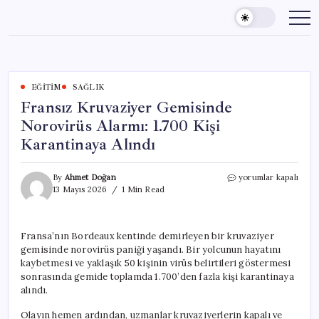
Skip
to
content
EĞITIM
SAĞLIK
Fransız Kruvaziyer Gemisinde
Norovirüs Alarmı: 1.700 Kişi
Karantinaya Alındı
Fransız
By
Ahmet Doğan
yorumlar kapalı
Kruvaziyer
13 Mayıs 2026
1 Min Read
Gemisinde
Norovirüs
Alarmı:
Fransa’nın Bordeaux kentinde demirleyen bir kruvaziyer
1.700
gemisinde norovirüs paniği yaşandı. Bir yolcunun hayatını
Kişi
Karantinaya
kaybetmesi ve yaklaşık 50 kişinin virüs belirtileri göstermesi
Alındı
sonrasında gemide toplamda 1.700’den fazla kişi karantinaya
için
alındı.
Olayın hemen ardından, uzmanlar kruvaziyerlerin kapalı ve