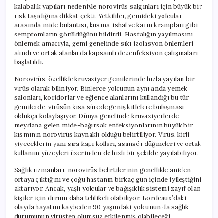
kalabalık yapıları nedeniyle norovirüs salgınları için büyük bir
risk taşıdığına dikkat çekti. Yetkililer, gemideki yolcular
arasında mide bulantısı, kusma, ishal ve karın krampları gibi
semptomların görüldüğünü bildirdi. Hastalığın yayılmasını
önlemek amacıyla, gemi genelinde sıkı izolasyon önlemleri
alındı ve ortak alanlarda kapsamlı dezenfeksiyon çalışmaları
başlatıldı.
Norovirüs, özellikle kruvaziyer gemilerinde hızla yayılan bir
virüs olarak biliniyor. Binlerce yolcunun aynı anda yemek
salonları, koridorlar ve eğlence alanlarını kullandığı bu tür
gemilerde, virüsün kısa sürede geniş kitlelere bulaşması
oldukça kolaylaşıyor. Dünya genelinde kruvaziyerlerde
meydana gelen mide-bağırsak enfeksiyonlarının büyük bir
kısmının norovirüs kaynaklı olduğu belirtiliyor. Virüs, kirli
yiyeceklerin yanı sıra kapı kolları, asansör düğmeleri ve ortak
kullanım yüzeyleri üzerinden de hızlı bir şekilde yayılabiliyor.
Sağlık uzmanları, norovirüs belirtilerinin genellikle aniden
ortaya çıktığını ve çoğu hastanın birkaç gün içinde iyileştiğini
aktarıyor. Ancak, yaşlı yolcular ve bağışıklık sistemi zayıf olan
kişiler için durum daha tehlikeli olabiliyor. Bordeaux’daki
olayda hayatını kaybeden 90 yaşındaki yolcunun da sağlık
durumunun virüsten olumsuz etkilenmiş olabileceği