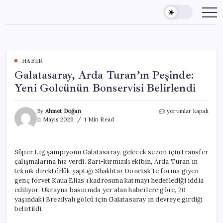
Skip
to
content
HABER
Galatasaray, Arda Turan’ın Peşinde:
Yeni Golcünün Bonservisi Belirlendi
Galatasaray,
By
Ahmet Doğan
yorumlar kapalı
Arda
11 Mayıs 2026
1 Min Read
Turan’ın
Peşinde:
Yeni
Süper Lig şampiyonu Galatasaray, gelecek sezon için transfer
Golcünün
çalışmalarına hız verdi. Sarı-kırmızılı ekibin, Arda Turan’ın
Bonservisi
Belirlendi
teknik direktörlük yaptığı Shakhtar Donetsk’te forma giyen
için
genç forvet Kaua Elias’ı kadrosuna katmayı hedeflediği iddia
ediliyor. Ukrayna basınında yer alan haberlere göre, 20
yaşındaki Brezilyalı golcü için Galatasaray’ın devreye girdiği
belirtildi.