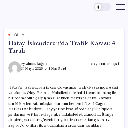
Skip
to
content
EĞITIM
Hatay İskenderun’da Trafik Kazası: 4
Yaralı
Hatay
By
Ahmet Doğan
yorumlar kapalı
İskenderun’da
13 Mayıs 2026
1 Min Read
Trafik
Kazası:
4
Hatay’ın İskenderun ilçesinde yaşanan trafik kazasında 4 kişi
Yaralı
yaralandı. Olay, Pirireis Mahallesi’nde hafif ticari bir araç ile
için
bir otomobilin çarpışması sonucu meydana geldi. Kazaya
tanıklık eden vatandaşlar, durumu hemen 112 Acil Çağrı
Merkezi’ne bildirdi. Olay yerine kısa sürede sağlık ekipleri,
jandarma ve itfaiye ulaşarak müdahalede bulundular. İtfaiye
ekipleri, yaralıları güvenli bir şekilde araçlardan çıkardı ve
sağlık görevlileri ilk müdahalenin ardından yaralıları