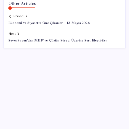
Other Articles
Previous
Ekonomi ve Siyasette Öne Çıkanlar – 13 Mayıs 2026
Next
Savcı Sayan’dan MHP’ye Çözüm Süreci Üzerine Sert Eleştiriler
SON YAZILAR
Saat verildi: Kılıçdaroğlu açıklama yapacak
Havuza girenlere ‘kulak’ uyarısı geldi