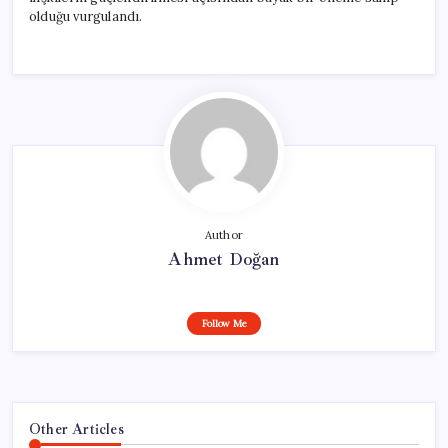
için
olduğu vurgulandı.
Author
Ahmet Doğan
Follow Me
Other Articles