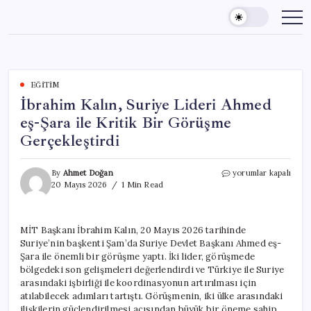
Skip
to
content
EĞITIM
İbrahim Kalın, Suriye Lideri Ahmed
eş-Şara ile Kritik Bir Görüşme
Gerçekleştirdi
İbrahim
By
Ahmet Doğan
yorumlar kapalı
Kalın,
20 Mayıs 2026
1 Min Read
Suriye
Lideri
Ahmed
MİT Başkanı İbrahim Kalın, 20 Mayıs 2026 tarihinde
eş-
Suriye’nin başkenti Şam’da Suriye Devlet Başkanı Ahmed eş-
Şara
ile
Şara ile önemli bir görüşme yaptı. İki lider, görüşmede
Kritik
bölgedeki son gelişmeleri değerlendirdi ve Türkiye ile Suriye
Bir
arasındaki işbirliği ile koordinasyonun artırılması için
Görüşme
atılabilecek adımları tartıştı. Görüşmenin, iki ülke arasındaki
Gerçekleştirdi
ilişkilerin güçlendirilmesi açısından büyük bir öneme sahip