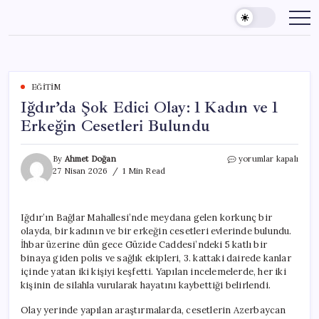
Skip
to
content
EĞITIM
Iğdır’da Şok Edici Olay: 1 Kadın ve 1
Erkeğin Cesetleri Bulundu
Iğdır’da
By
Ahmet Doğan
yorumlar kapalı
Şok
27 Nisan 2026
1 Min Read
Edici
Olay:
1
Iğdır’ın Bağlar Mahallesi’nde meydana gelen korkunç bir
Kadın
olayda, bir kadının ve bir erkeğin cesetleri evlerinde bulundu.
ve
1
İhbar üzerine dün gece Güzide Caddesi’ndeki 5 katlı bir
Erkeğin
binaya giden polis ve sağlık ekipleri, 3. kattaki dairede kanlar
Cesetleri
içinde yatan iki kişiyi keşfetti. Yapılan incelemelerde, her iki
Bulundu
kişinin de silahla vurularak hayatını kaybettiği belirlendi.
için
Olay yerinde yapılan araştırmalarda, cesetlerin Azerbaycan