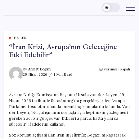
Skip
to
content
HABER
“İran Krizi, Avrupa’nın Geleceğine
Etki Edebilir”
“İran
By
Ahmet Doğan
yorumlar kapalı
Krizi,
29 Nisan 2026
1 Min Read
Avrupa’nın
Geleceğine
Etki
Avrupa Birliği Komisyonu Başkanı Ursula von der Leyen, 29
Edebilir”
Nisan 2026 tarihinde Strasbourg’da gerçekleştirilen Avrupa
için
Parlamentosu oturumunda önemli açıklamalarda bulundu. Von
der Leyen, “Bu çatışmanın sonuçlarıyla hepimizin yüzleşmesi
gereken acı bir gerçek var. Etkileri aylarca, hatta yıllarca
sürebilir” ifadelerini kullandı.
Söz konusu açıklamalar, İran’ın Hürmüz Boğazı’nı kapatarak