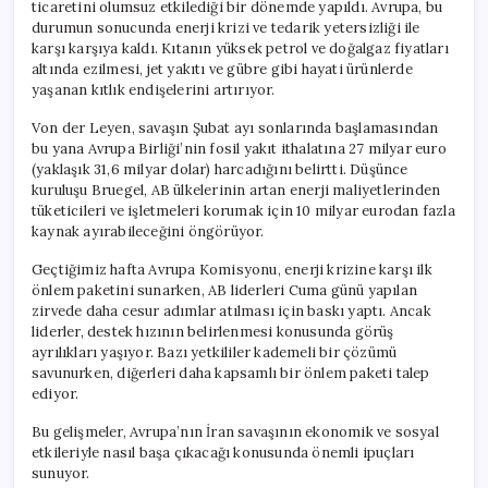
ticaretini olumsuz etkilediği bir dönemde yapıldı. Avrupa, bu
durumun sonucunda enerji krizi ve tedarik yetersizliği ile
karşı karşıya kaldı. Kıtanın yüksek petrol ve doğalgaz fiyatları
altında ezilmesi, jet yakıtı ve gübre gibi hayati ürünlerde
yaşanan kıtlık endişelerini artırıyor.
Von der Leyen, savaşın Şubat ayı sonlarında başlamasından
bu yana Avrupa Birliği’nin fosil yakıt ithalatına 27 milyar euro
(yaklaşık 31,6 milyar dolar) harcadığını belirtti. Düşünce
kuruluşu Bruegel, AB ülkelerinin artan enerji maliyetlerinden
tüketicileri ve işletmeleri korumak için 10 milyar eurodan fazla
kaynak ayırabileceğini öngörüyor.
Geçtiğimiz hafta Avrupa Komisyonu, enerji krizine karşı ilk
önlem paketini sunarken, AB liderleri Cuma günü yapılan
zirvede daha cesur adımlar atılması için baskı yaptı. Ancak
liderler, destek hızının belirlenmesi konusunda görüş
ayrılıkları yaşıyor. Bazı yetkililer kademeli bir çözümü
savunurken, diğerleri daha kapsamlı bir önlem paketi talep
ediyor.
Bu gelişmeler, Avrupa’nın İran savaşının ekonomik ve sosyal
etkileriyle nasıl başa çıkacağı konusunda önemli ipuçları
sunuyor.