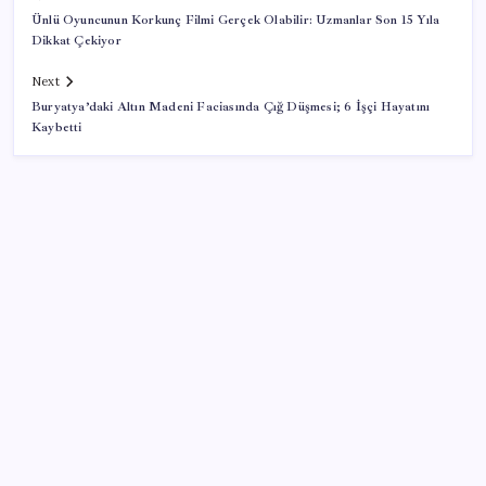
Ünlü Oyuncunun Korkunç Filmi Gerçek Olabilir: Uzmanlar Son 15 Yıla
Dikkat Çekiyor
Next
Buryatya’daki Altın Madeni Faciasında Çığ Düşmesi; 6 İşçi Hayatını
Kaybetti
SON YAZILAR
Türkiye’ye gelen turistler alışveriş yapmadı, saçını
yaptırdı!
Copilot için radikal karar: Microsoft logoyu