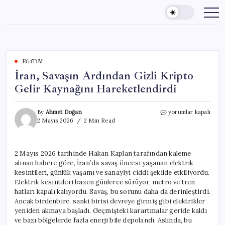
Skip
to
content
EĞITIM
İran, Savaşın Ardından Gizli Kripto
Gelir Kaynağını Hareketlendirdi
İran,
By
Ahmet Doğan
yorumlar kapalı
Savaşın
2 Mayıs 2026
2 Min Read
Ardından
Gizli
Kripto
2 Mayıs 2026 tarihinde Hakan Kaplan tarafından kaleme
Gelir
alınan habere göre, İran’da savaş öncesi yaşanan elektrik
Kaynağını
Hareketlendirdi
kesintileri, günlük yaşamı ve sanayiyi ciddi şekilde etkiliyordu.
için
Elektrik kesintileri bazen günlerce sürüyor, metro ve tren
hatları kapalı kalıyordu. Savaş, bu sorunu daha da derinleştirdi.
Ancak birdenbire, sanki birisi devreye girmiş gibi elektrikler
yeniden akmaya başladı. Geçmişteki karartmalar geride kaldı
ve bazı bölgelerde fazla enerji bile depolandı. Aslında, bu