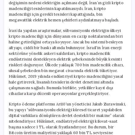
değişimin nedeni elektriğin açılması değil, İran’ın gizli kripto
madenciliği tesislerinin kapatılmasıydı. İran, kripto
madenciliği için gerekli tesisleri kapattığında, bin
megawattlık elektrik hemen şehirleri aydınlatmaya başladı.
İran’da yapılan araştırmalar, sübvansiyonlu elektriğin ülkeyi
kripto madenciliği için dünyanın en cazip noktalarından biri
haline getirdiğini ortaya koyuyor. Ancak bu sistemi besleyen
altyapı, ciddi bir baskı altında bulunuyor. İsrail’in İran enerji
sektörüne yönelik askeri saldırıları, kripto madencilik
endüstrisini destekleyen elektrik şebekesinde büyük kesinti
riskleri doğuruyor. Ülkede yaklaşık 700 bin madencilik cihazı,
ulusal şebekeden bin megavat civarında elektrik tüketiyor.
Hükümet, 2019 yılında endüstriyel kripto madenciliğini yasal
hale getirerek, lisanslı tesislerin devlet denetimi altında
çalışmasını sağladı. Bununla birlikte, yetkililer kayıt dışı
cihazlara karşı düzenli operasyonlar gerçekleştiriyor.
Kripto ödeme platformu Ari10’un yöneticisi Jakub Zurawinski,
bu yapıyı “sübvansiyonlu elektriği küresel ticaret yapılabilen
dijital varlıklara dönüştüren devlet destekli bir makine” olarak
nitelendiriyor. Hükümet, endüstriyel elektriği kilovat-saat
başına sadece 1 TL olarak fiyatlandırıyor. Bu durum, bir
Bitcoin üretim maliyetini yaklaşık 60 bin TL seviyesine