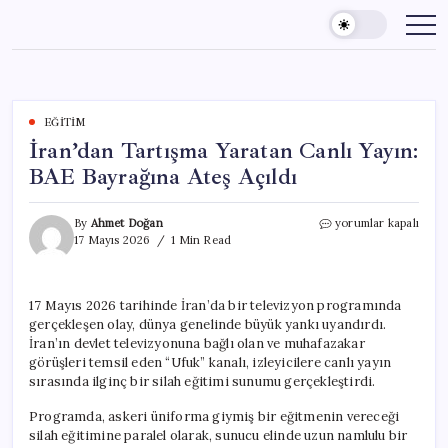
Skip
to
content
EĞITIM
İran’dan Tartışma Yaratan Canlı Yayın:
BAE Bayrağına Ateş Açıldı
İran’dan
By
Ahmet Doğan
yorumlar kapalı
Tartışma
17 Mayıs 2026
1 Min Read
Yaratan
Canlı
Yayın:
17 Mayıs 2026 tarihinde İran’da bir televizyon programında
BAE
gerçekleşen olay, dünya genelinde büyük yankı uyandırdı.
Bayrağına
Ateş
İran’ın devlet televizyonuna bağlı olan ve muhafazakar
Açıldı
görüşleri temsil eden “Ufuk” kanalı, izleyicilere canlı yayın
için
sırasında ilginç bir silah eğitimi sunumu gerçekleştirdi.
Programda, askeri üniforma giymiş bir eğitmenin vereceği
silah eğitimine paralel olarak, sunucu elinde uzun namlulu bir