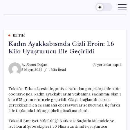
Skip
to
content
EĞITIM
Kadın Ayakkabısında Gizli Eroin: 1.6
Kilo Uyuşturucu Ele Geçirildi
Kadın
By
Ahmet Doğan
yorumlar kapalı
Ayakkabısında
5 Mayıs 2026
1 Min Read
Gizli
Eroin:
1.6
Tokat’ın Erbaa ilçesinde, polis tarafından gerçekleştirilen bir
Kilo
operasyonda, kadın ayakkabılarının tabanına saklanmış olan 1
Uyuşturucu
Ele
kilo 675 gram eroin ele geçirildi. Olayla bağlantılı olarak
Geçirildi
gerçekleştirilen eş zamanlı operasyonlar sonucunda, üç farklı
için
ilde toplamda birkaç şüpheli gözaltına alındı.
Tokat İl Emniyet Müdürlüğü Narkotik Suçlarla Mücadele ve
İstihbarat Şube ekipleri, 30 Nisan tarihinde uyuşturucu