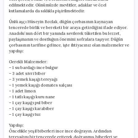
edilmektedir. Günümüzde mevlitler, adaklar ve özel
kutlamalarda da sıklıkla pişirilmektedir.
Ünlü aşçı Hüseyin Bozlak, düğün çorbasının kaynayan
tencerede birlik ve bereketi bir araya getirdiğini ifade ediyor.
Anadolu’nun dört bir yanında sevilerek tüketilen bu lezzet,
paylaşmanın ve dostluğun önemini sofralara taşıyor. Düğün
çorbasının tarifine gelince, işte ihtiyacınız olan malzemeler ve
yapılışı:
Gerekli Malzemeler:
– 1 su bardağı ince bulgur
– 3 adet sivri biber
– 3 yemek kaşığı tereyağı
– 1 yemek kaşığı domates salçası
– 1 adet limon
– 1 tatlı kaşığı kuru nane
– 1 çay kaşığı pul biber
– 1 çay kaşığı karabiber
– 1 çay kaşığı tuz
Yapılışı:
Öncelikle yeşil biberleri ince ince doğrayın. Ardından
tereyağını bir tencerede eriterek doğranmış biberleri ve