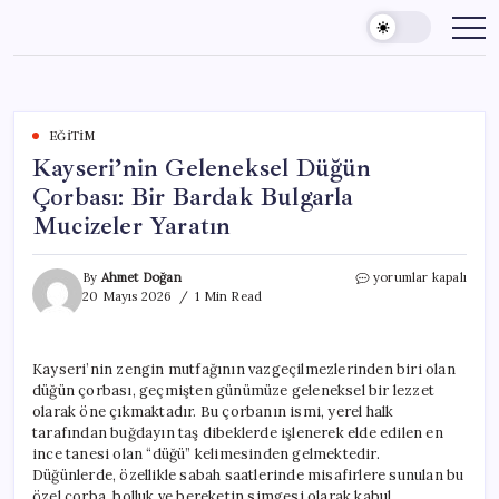
Skip
to
content
EĞITIM
Kayseri’nin Geleneksel Düğün
Çorbası: Bir Bardak Bulgarla
Mucizeler Yaratın
Kayseri’nin
By
Ahmet Doğan
yorumlar kapalı
Geleneksel
20 Mayıs 2026
1 Min Read
Düğün
Çorbası:
Bir
Kayseri’nin zengin mutfağının vazgeçilmezlerinden biri olan
Bardak
düğün çorbası, geçmişten günümüze geleneksel bir lezzet
Bulgarla
Mucizeler
olarak öne çıkmaktadır. Bu çorbanın ismi, yerel halk
Yaratın
tarafından buğdayın taş dibeklerde işlenerek elde edilen en
için
ince tanesi olan “düğü” kelimesinden gelmektedir.
Düğünlerde, özellikle sabah saatlerinde misafirlere sunulan bu
özel çorba, bolluk ve bereketin simgesi olarak kabul