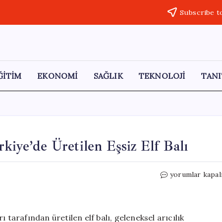
Subscribe t
ĞİTİM
EKONOMİ
SAĞLIK
TEKNOLOJİ
TANI
kiye’de Üretilen Eşsiz Elf Balı
Kilosu
yorumlar kapal
264
Bin
Lira:
Sadece
 tarafından üretilen elf balı, geleneksel arıcılık