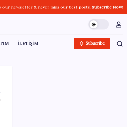
o our newsletter & never miss our best posts.
Subscribe Now!
TIM
İLETİŞİM
Subscribe
ı
SON YAZILAR
Saat verildi: Kılıçdaroğlu açıklama yapacak