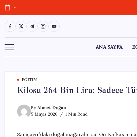
Skip
-
to
content
https://www.facebook.com/
https://twitter.com/
https://t.me/
https://www.instagram.com/
https://youtube.com/
ANA SAYFA
E
EĞITIM
Kilosu 264 Bin Lira: Sadece Tür
By
Ahmet Doğan
5 Mayıs 2026
1 Min Read
Sarıçayır’daki doğal mağaralarda, Gri Kafkas arıları