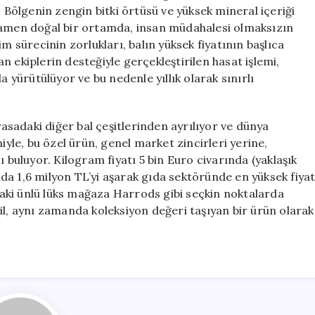
Türkiye’de
. Bölgenin zengin bitki örtüsü ve yüksek mineral içeriği
Üretilen
amamen doğal bir ortamda, insan müdahalesi olmaksızın
Eşsiz
m sürecinin zorlukları, balın yüksek fiyatının başlıca
Elf
 ekiplerin desteğiyle gerçekleştirilen hasat işlemi,
Balı
a yürütülüyor ve bu nedenle yıllık olarak sınırlı
için
yasadaki diğer bal çeşitlerinden ayrılıyor ve dünya
iyle, bu özel ürün, genel market zincirleri yerine,
ıcı buluyor. Kilogram fiyatı 5 bin Euro civarında (yaklaşık
ında 1,6 milyon TL’yi aşarak gıda sektöründe en yüksek fiya
aki ünlü lüks mağaza Harrods gibi seçkin noktalarda
il, aynı zamanda koleksiyon değeri taşıyan bir ürün olarak