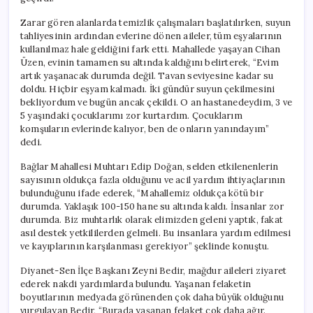
Zarar gören alanlarda temizlik çalışmaları başlatılırken, suyun
tahliyesinin ardından evlerine dönen aileler, tüm eşyalarının
kullanılmaz hale geldiğini fark etti. Mahallede yaşayan Cihan
Üzen, evinin tamamen su altında kaldığını belirterek, “Evim
artık yaşanacak durumda değil. Tavan seviyesine kadar su
doldu. Hiçbir eşyam kalmadı. İki gündür suyun çekilmesini
bekliyordum ve bugün ancak çekildi. O an hastanedeydim, 3 ve
5 yaşındaki çocuklarımı zor kurtardım. Çocuklarım
komşuların evlerinde kalıyor, ben de onların yanındayım”
dedi.
Bağlar Mahallesi Muhtarı Edip Doğan, selden etkilenenlerin
sayısının oldukça fazla olduğunu ve acil yardım ihtiyaçlarının
bulunduğunu ifade ederek, “Mahallemiz oldukça kötü bir
durumda. Yaklaşık 100-150 hane su altında kaldı. İnsanlar zor
durumda. Biz muhtarlık olarak elimizden geleni yaptık, fakat
asıl destek yetkililerden gelmeli. Bu insanlara yardım edilmesi
ve kayıplarının karşılanması gerekiyor” şeklinde konuştu.
Diyanet-Sen İlçe Başkanı Zeyni Bedir, mağdur aileleri ziyaret
ederek nakdi yardımlarda bulundu. Yaşanan felaketin
boyutlarının medyada görünenden çok daha büyük olduğunu
vurgulayan Bedir, “Burada yaşanan felaket çok daha ağır.