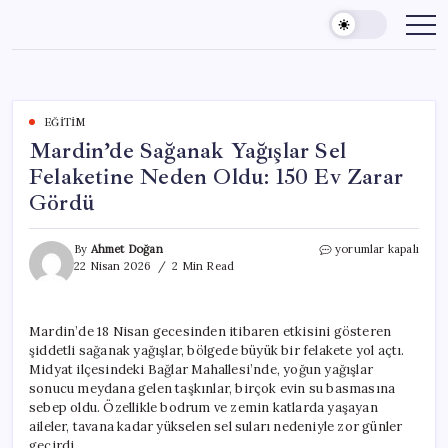
Skip
to
content
EĞITIM
Mardin’de Sağanak Yağışlar Sel
Felaketine Neden Oldu: 150 Ev Zarar
Gördü
Mardin’de
By
Ahmet Doğan
yorumlar kapalı
Sağanak
22 Nisan 2026
2 Min Read
Yağışlar
Sel
Felaketine
Mardin’de 18 Nisan gecesinden itibaren etkisini gösteren
Neden
şiddetli sağanak yağışlar, bölgede büyük bir felakete yol açtı.
Oldu:
150
Midyat ilçesindeki Bağlar Mahallesi’nde, yoğun yağışlar
Ev
sonucu meydana gelen taşkınlar, birçok evin su basmasına
Zarar
sebep oldu. Özellikle bodrum ve zemin katlarda yaşayan
Gördü
aileler, tavana kadar yükselen sel suları nedeniyle zor günler
için
geçirdi.