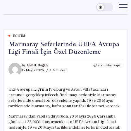
Skip
to
content
EĞITIM
Marmaray Seferlerinde UEFA Avrupa
Ligi Finali İçin Özel Düzenleme
Marmaray
By
Ahmet Doğan
yorumlar kapalı
Seferlerinde
15 Mayıs 2026
1 Min Read
UEFA
Avrupa
Ligi
UEFA Avrupa Ligi’nin Freiburg ve Aston Villa takımları
Finali
arasında gerçekleştirilecek final maçı nedeniyle Marmaray
İçin
Özel
seferlerinde önemli bir düzenleme yapıldı. 19 ve 20 Mayıs
Düzenleme
tarihlerinde Marmaray, hafta sonu tarifesi ile hizmet verecek.
için
Marmaray’dan yapılan duyuruda, 20 Mayıs 2026 Çarşamba
günü saat 22.00’de başlayacak olan UEFA Avrupa Ligi finali
nedeniyle, 19 ve 20 Mayıs tarihlerindeki seferlerin özel olarak