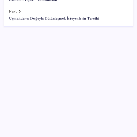
Next
Uçmakdere: Doğayla Bütünleşmek İsteyenlerin Tercihi
SON YAZILAR
Türkiye’ye gelen turistler alışveriş yapmadı, saçını
yaptırdı!
Copilot için radikal karar: Microsoft logoyu
değiştiriyor!
İş Bankası’nda üst düzey görev değişimi: Hakan Aran