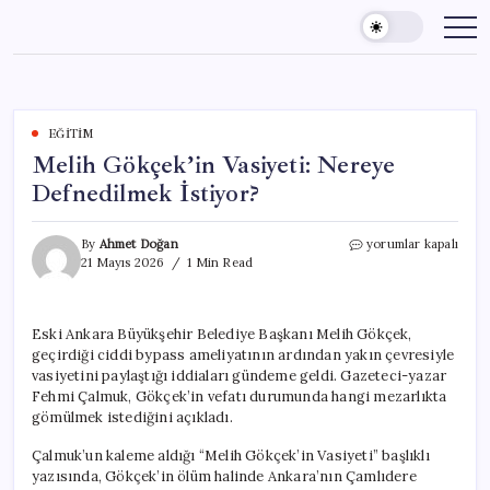
Skip
to
content
EĞITIM
Melih Gökçek’in Vasiyeti: Nereye
Defnedilmek İstiyor?
Melih
By
Ahmet Doğan
yorumlar kapalı
Gökçek’in
21 Mayıs 2026
1 Min Read
Vasiyeti:
Nereye
Defnedilmek
Eski Ankara Büyükşehir Belediye Başkanı Melih Gökçek,
İstiyor?
geçirdiği ciddi bypass ameliyatının ardından yakın çevresiyle
için
vasiyetini paylaştığı iddiaları gündeme geldi. Gazeteci-yazar
Fehmi Çalmuk, Gökçek’in vefatı durumunda hangi mezarlıkta
gömülmek istediğini açıkladı.
Çalmuk’un kaleme aldığı “Melih Gökçek’in Vasiyeti” başlıklı
yazısında, Gökçek’in ölüm halinde Ankara’nın Çamlıdere