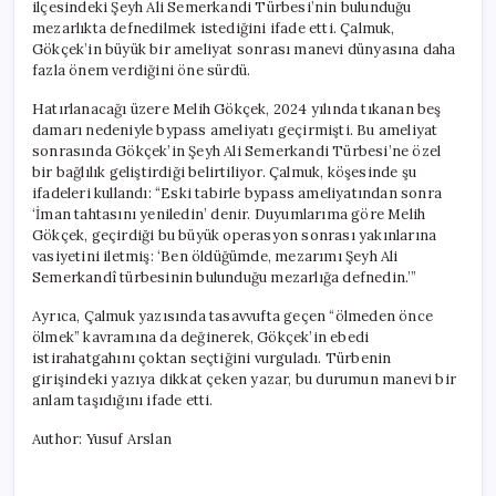
ilçesindeki Şeyh Ali Semerkandi Türbesi’nin bulunduğu
mezarlıkta defnedilmek istediğini ifade etti. Çalmuk,
Gökçek’in büyük bir ameliyat sonrası manevi dünyasına daha
fazla önem verdiğini öne sürdü.
Hatırlanacağı üzere Melih Gökçek, 2024 yılında tıkanan beş
damarı nedeniyle bypass ameliyatı geçirmişti. Bu ameliyat
sonrasında Gökçek’in Şeyh Ali Semerkandi Türbesi’ne özel
bir bağlılık geliştirdiği belirtiliyor. Çalmuk, köşesinde şu
ifadeleri kullandı: “Eski tabirle bypass ameliyatından sonra
‘İman tahtasını yeniledin’ denir. Duyumlarıma göre Melih
Gökçek, geçirdiği bu büyük operasyon sonrası yakınlarına
vasiyetini iletmiş: ‘Ben öldüğümde, mezarımı Şeyh Ali
Semerkandî türbesinin bulunduğu mezarlığa defnedin.’”
Ayrıca, Çalmuk yazısında tasavvufta geçen “ölmeden önce
ölmek” kavramına da değinerek, Gökçek’in ebedi
istirahatgahını çoktan seçtiğini vurguladı. Türbenin
girişindeki yazıya dikkat çeken yazar, bu durumun manevi bir
anlam taşıdığını ifade etti.
Author: Yusuf Arslan