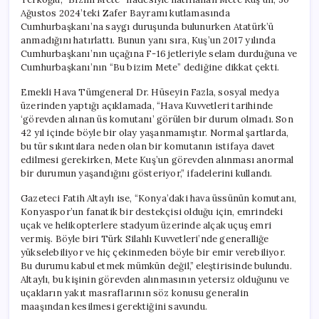
Ağustos 2024’teki Zafer Bayramı kutlamasında
Cumhurbaşkanı’na saygı duruşunda bulunurken Atatürk’ü
anmadığını hatırlattı. Bunun yanı sıra, Kuş’un 2017 yılında
Cumhurbaşkanı’nın uçağına F-16 jetleriyle selam durduğuna ve
Cumhurbaşkanı’nın “Bu bizim Mete” dediğine dikkat çekti.
Emekli Hava Tümgeneral Dr. Hüseyin Fazla, sosyal medya
üzerinden yaptığı açıklamada, “Hava Kuvvetleri tarihinde
‘görevden alınan üs komutanı’ görülen bir durum olmadı. Son
42 yıl içinde böyle bir olay yaşanmamıştır. Normal şartlarda,
bu tür sıkıntılara neden olan bir komutanın istifaya davet
edilmesi gerekirken, Mete Kuş’un görevden alınması anormal
bir durumun yaşandığını gösteriyor,” ifadelerini kullandı.
Gazeteci Fatih Altaylı ise, “Konya’daki hava üssünün komutanı,
Konyaspor’un fanatik bir destekçisi olduğu için, emrindeki
uçak ve helikopterlere stadyum üzerinde alçak uçuş emri
vermiş. Böyle biri Türk Silahlı Kuvvetleri’nde generalliğe
yükselebiliyor ve hiç çekinmeden böyle bir emir verebiliyor.
Bu durumu kabul etmek mümkün değil,” eleştirisinde bulundu.
Altaylı, bu kişinin görevden alınmasının yetersiz olduğunu ve
uçakların yakıt masraflarının söz konusu generalin
maaşından kesilmesi gerektiğini savundu.