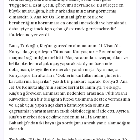
Tuğgeneral Esat Çetin, görevimi devralacak. Bu süreçte en
büyük mutluluğum, hiçbir arkadaşımın zarar görmemiş
olmasıdır. 3. Ana Jet Üs Komutanlığı’nın birlik ve
beraberliğinin korunması en önemli meseledir ve her alanda
daha iyiye gitmek için çaba göstermek gerekmektedir,”
ifadelerine yer verdi.
Barış Terkoğlu, Kuş’un görevden alınmasının, 21 Nisan’da
Konya’da gerçekleşen Tümosan Konyaspor – Fenerbahçe
maçına bağlandığını belirtti. Maç sırasında, savaş uçakları ve
helikopterlerin alçak uçuş yaparak stadyum üzerinde
dolaşması, izleyicilerde merak uyandırmıştı. Aynı maçta
Konyaspor taraftarları, “Göklerin kartallarından çimlerin
kartallarına başarılar” yazılı bir pankart açarak, Konya 3. Ana
Jet Üs Komutanlığı’nın sembollerini kullanmıştı. Terkoğlu,
Kuş’un görevden alınmasının nedenleri arasında Türk Silahlı
Kuvvetleri’nin bir birliğinin futbol takımına destek vermesinin
ve alçak uçuş yapan uçakların kamuoyunda olumsuz
çağrışımlar yaratmasının etkili olabileceğini ifade etti. Ayrıca,
Kuş’un merkezden çekilme nedenini Millî Savunma
Bakanlığı’ndan iki kaynağa sorduğunu ancak yanıt alamadığını
aktardı.
Terkoğlu, “Bizim Mete” ifadesiyle hatırlanan Mete Kuş’un, 30