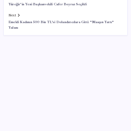
Yüreğir’in Yeni Başkanvekili Cafer Boyraz Seçildi
Next
Emekli Kadının 500 Bin TL’si Dolandırıcılara Gitti: “Maaşın Yattı”
Yalanı
SON YAZILAR
Copilot için radikal karar: Microsoft logoyu
değiştiriyor!
İş Bankası’nda üst düzey görev değişimi: Hakan Aran
görevinden ayrılıyor