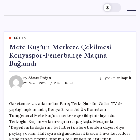
Skip
to
content
EĞITIM
Mete Kuş’un Merkeze Çekilmesi
Konyaspor-Fenerbahçe Maçına
Bağlandı
Mete
By
Ahmet Doğan
yorumlar kapalı
Kuş’un
29 Nisan 2026
2 Min Read
Merkeze
Çekilmesi
Konyaspor-
Gazetemiz yazarlarından Barış Terkoğlu, dün Onlar TV’de
Fenerbahçe
yaptığı açıklamada, Konya 3. Ana Jet Üs Komutanı
Maçına
Bağlandı
Tümgeneral Mete Kuş’un merkeze çekildiğini duyurdu.
için
Terkoğlu, Kuş’un veda mesajını da paylaştı. Mesajında,
“Değerli arkadaşlarım, bu haberi sizlere benden duyun diye
paylaşıyorum. Haftaya salı gününden itibaren Hava Kuvvetleri
Komutanlığı emrine atanmış bulunuyorum. Salı günü