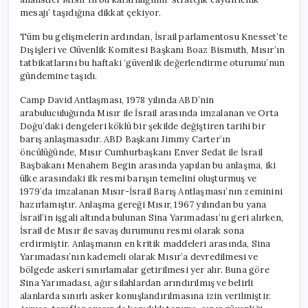
mesajı’ taşıdığına dikkat çekiyor.
Tüm bu gelişmelerin ardından, İsrail parlamentosu Knesset’te
Dışişleri ve Güvenlik Komitesi Başkanı Boaz Bismuth, Mısır’ın
tatbikatlarını bu haftaki ‘güvenlik değerlendirme oturumu’nun
gündemine taşıdı.
Camp David Antlaşması, 1978 yılında ABD’nin
arabuluculuğunda Mısır ile İsrail arasında imzalanan ve Orta
Doğu’daki dengeleri köklü bir şekilde değiştiren tarihi bir
barış anlaşmasıdır. ABD Başkanı Jimmy Carter’ın
öncülüğünde, Mısır Cumhurbaşkanı Enver Sedat ile İsrail
Başbakanı Menahem Begin arasında yapılan bu anlaşma, iki
ülke arasındaki ilk resmi barışın temelini oluşturmuş ve
1979’da imzalanan Mısır-İsrail Barış Antlaşması’nın zeminini
hazırlamıştır. Anlaşma gereği Mısır, 1967 yılından bu yana
İsrail’in işgali altında bulunan Sina Yarımadası’nı geri alırken,
İsrail de Mısır ile savaş durumunu resmi olarak sona
erdirmiştir. Anlaşmanın en kritik maddeleri arasında, Sina
Yarımadası’nın kademeli olarak Mısır’a devredilmesi ve
bölgede askeri sınırlamalar getirilmesi yer alır. Buna göre
Sina Yarımadası, ağır silahlardan arındırılmış ve belirli
alanlarda sınırlı asker konuşlandırılmasına izin verilmiştir.