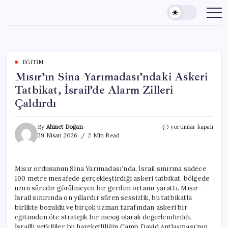
Skip
to
content
EĞITIM
Mısır’ın Sina Yarımadası’ndaki Askeri
Tatbikat, İsrail’de Alarm Zilleri
Çaldırdı
Mısır’ın
By
Ahmet Doğan
yorumlar kapalı
Sina
29 Nisan 2026
2 Min Read
Yarımadası’ndaki
Askeri
Tatbikat,
Mısır ordusunun Sina Yarımadası’nda, İsrail sınırına sadece
İsrail’de
100 metre mesafede gerçekleştirdiği askeri tatbikat, bölgede
Alarm
Zilleri
uzun süredir görülmeyen bir gerilim ortamı yarattı. Mısır-
Çaldırdı
İsrail sınırında on yıllardır süren sessizlik, bu tatbikatla
için
birlikte bozuldu ve birçok uzman tarafından askeri bir
eğitimden öte stratejik bir mesaj olarak değerlendirildi.
İsrailli yetkililer, bu hareketliliğin Camp David Antlaşması’nın