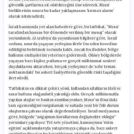
güvenlik şartlarına zıt olabileceğini öne sürerek, Mısır
birliklerinin sınıra bu kadar yaklaşmasını ‘kırmızı alarm’
olarak nitelendirdi.
İsrail basınında yer alan haberlere göre, bu tatbikat, “Mısır
tarafından hassas bir dönemde verilmiş bir mesaj” olarak
yorumlandı. Al Arabiya’da yayımlanan bilgilere göre, İsrail
ordusu, sınırda yaşayan yerleşimcilerle önceden koordine
edildiğini belirtmek zorunda kaldı. Ancak bu ifadeler, bölge
halkının endişelerini yeterince gidermedi. Güney bölgelerde
yaşayan bazı kişiler, patlama ve gerçek mühimmat sesleri
duyduklarını aktarırken, birçok yerleşimci de ‘sıfır temas
noktasındaki’ bu askeri faaliyetlerin güvenlik riski taşıdığını
ileri sürdü.
Tatbikatın en dikkat çekici yönü, kullanılan silahların türü ve
sınır hattına olağanüstü yakınlığı oldu. Gerçek mühimmatla
yapılan atışlar ve baskın simülasyonları, Mısır’ın Sina’daki
tam egemenliğini vurgulamak ve sahada yeni bir fiili durum
oluşturma çabası olarak değerlendiriliyor. İsrail medyasına
göre, bölgede “angajman kurallarının değişmekte olduğu”
yorumları yapılıyor. Tel Aviv yönetimi, kamuoyunu ‘rutin
eğitim’ açıklamalarıyla yatıştırmaya çalışsa da, bazı askeri
analistler Mısır’ın bu kararlılığının ‘stratejik caydırıcılık