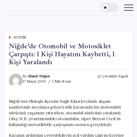
Skip
to
content
EĞITIM
Niğde’de Otomobil ve Motosiklet
Çarpıştı: 1 Kişi Hayatını Kaybetti, 1
Kişi Yaralandı
Niğde’de
By
Ahmet Doğan
yorumlar kapalı
Otomobil
17 Mayıs 2026
1 Min Read
ve
Motosiklet
Çarpıştı:
Niğde’nin Ulukışla ilçesine bağlı Kılan köyünde akşam
1
saatlerinde meydana gelen trafik kazasında bir motosiklet
Kişi
Hayatını
sürücüsü yaşamını yitirirken, otomobil sürücüsü yaralandı.
Kaybetti,
Olay, H.B. yönetimindeki otomobilin, Alper Nevzat Cerit’in
1
kullandığı motosikletle çarpışması sonucu gerçekleşti.
Kişi
Yaralandı
Kazanın ardından çevredekilerin acil yardım çağrısı üzerine