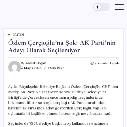
Skip
to
content
EĞITIM
Özlem Çerçioğlu’na Şok: AK Parti’nin
Adayı Olarak Seçilemiyor
Özlem
By
Ahmet Doğan
yorumlar kapalı
Çerçioğlu’na
4 Mayıs 2026
1 Min Read
Şok:
AK
Parti’nin
Aydın Büyükşehir Belediye Başkanı Özlem Çerçioğlu, CHP’den
Adayı
ayrılıp AK Parti’ye geçtikten sonra, Türkiye Belediyeler
Olarak
Seçilemiyor
Birliği’nde gerçekleşen encümen üyeliği seçimlerinde
için
beklenmedik bir sonuçla karşılaştı. AK Parti tarafından
listenin ilk sırasında aday gösterilen Çerçioğlu, yapılan
oylamada 14 kişilik encümen listesine girmeyi başaramadı.
Seçimlerde 757 belediye başkanı oy kullandı ve encümen