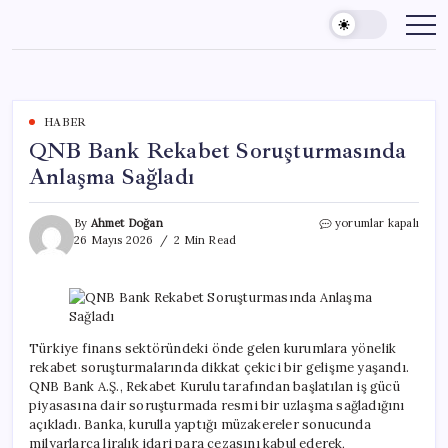
Skip
to
content
HABER
QNB Bank Rekabet Soruşturmasında
Anlaşma Sağladı
QNB
By
Ahmet Doğan
yorumlar kapalı
Bank
26 Mayıs 2026
2 Min Read
Rekabet
Soruşturmasında
Anlaşma
Sağladı
için
Türkiye finans sektöründeki önde gelen kurumlara yönelik
rekabet soruşturmalarında dikkat çekici bir gelişme yaşandı.
QNB Bank A.Ş., Rekabet Kurulu tarafından başlatılan iş gücü
piyasasına dair soruşturmada resmi bir uzlaşma sağladığını
açıkladı. Banka, kurulla yaptığı müzakereler sonucunda
milyarlarca liralık idari para cezasını kabul ederek,