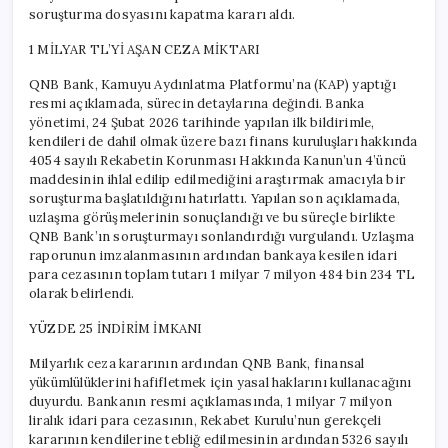
soruşturma dosyasını kapatma kararı aldı.
1 MİLYAR TL’Yİ AŞAN CEZA MİKTARI
QNB Bank, Kamuyu Aydınlatma Platformu’na (KAP) yaptığı
resmi açıklamada, sürecin detaylarına değindi. Banka
yönetimi, 24 Şubat 2026 tarihinde yapılan ilk bildirimle,
kendileri de dahil olmak üzere bazı finans kuruluşları hakkında
4054 sayılı Rekabetin Korunması Hakkında Kanun’un 4’üncü
maddesinin ihlal edilip edilmediğini araştırmak amacıyla bir
soruşturma başlatıldığını hatırlattı. Yapılan son açıklamada,
uzlaşma görüşmelerinin sonuçlandığı ve bu süreçle birlikte
QNB Bank’ın soruşturmayı sonlandırdığı vurgulandı. Uzlaşma
raporunun imzalanmasının ardından bankaya kesilen idari
para cezasının toplam tutarı 1 milyar 7 milyon 484 bin 234 TL
olarak belirlendi.
YÜZDE 25 İNDİRİM İMKANI
Milyarlık ceza kararının ardından QNB Bank, finansal
yükümlülüklerini hafifletmek için yasal haklarını kullanacağını
duyurdu. Bankanın resmi açıklamasında, 1 milyar 7 milyon
liralık idari para cezasının, Rekabet Kurulu’nun gerekçeli
kararının kendilerine tebliğ edilmesinin ardından 5326 sayılı