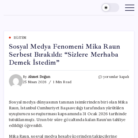
Skip
to
content
EĞITIM
Sosyal Medya Fenomeni Mika Raun
Serbest Bırakıldı: “Sizlere Merhaba
Demek İstedim”
Sosyal
By
Ahmet Doğan
yorumlar kapalı
Medya
25 Nisan 2026
1 Min Read
Fenomeni
Mika
Raun
Sosyal medya dünyasının tanınan isimlerinden biri olan Mika
Serbest
Raun, İstanbul Cumhuriyet Başsavcılığı tarafından yürütülen
Bırakıldı:
“Sizlere
uyuşturucu soruşturması kapsamında 31 Ocak 2026 tarihinde
Merhaba
tutuklanmıştı. Uzun bir süre gözaltında kalan Raun’un tahliye
Demek
edildiği öğrenildi.
İstedim”
için
Mika Raun, sosyal medya hesabı üzerinden takipçilerine