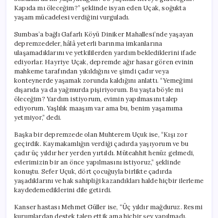
Kapıda mı öleceğim?” şeklinde isyan eden Uçak, soğukta
yaşam mücadelesi verdiğini vurguladı.
Sumbas’a bağlı Gafarlı Köyü Diniker Mahallesi’nde yaşayan
depremzedeler, hâlâ yeterli barınma imkanlarına
ulaşamadıklarını ve yetkililerden yardım beklediklerini ifade
ediyorlar. Hayriye Uçak, depremde ağır hasar gören evinin
mahkeme tarafından yıkıldığını ve şimdi çadır veya
konteynerde yaşamak zorunda kaldığını anlattı. “Yemeğimi
dışarıda ya da yağmurda pişiriyorum. Bu yaşta böyle mi
öleceğim? Yardım istiyorum, evimin yapılmasını talep
ediyorum. Yaşlılık maaşım var ama bu, benim yaşamıma
yetmiyor,” dedi.
Başka bir depremzede olan Muhterem Uçuk ise, “Kışı zor
geçirdik. Kaymakamlığın verdiği çadırda yaşıyorum ve bu
çadır üç yıldır her yerden yırtıldı. Müteahhit henüz gelmedi,
evlerimizin bir an önce yapılmasını istiyoruz,” şeklinde
konuştu. Sefer Uçuk, dört çocuğuyla birlikte çadırda
yaşadıklarını ve hak sahipliği kazandıkları halde hiçbir ilerleme
kaydedemediklerini dile getirdi.
Kanser hastası Mehmet Güller ise, “Üç yıldır mağduruz. Resmi
kurumlardan destek talep ettik ama hiçbir şey yapılmadı.