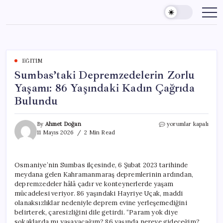
Skip
to
content
EĞITIM
Sumbas’taki Depremzedelerin Zorlu
Yaşamı: 86 Yaşındaki Kadın Çağrıda
Bulundu
Sumbas’taki
By
Ahmet Doğan
yorumlar kapalı
Depremzedelerin
11 Mayıs 2026
2 Min Read
Zorlu
Yaşamı:
86
Osmaniye’nin Sumbas ilçesinde, 6 Şubat 2023 tarihinde
Yaşındaki
meydana gelen Kahramanmaraş depremlerinin ardından,
Kadın
Çağrıda
depremzedeler hâlâ çadır ve konteynerlerde yaşam
Bulundu
mücadelesi veriyor. 86 yaşındaki Hayriye Uçak, maddi
için
olanaksızlıklar nedeniyle deprem evine yerleşemediğini
belirterek, çaresizliğini dile getirdi. “Param yok diye
sokaklarda mı yaşayacağım? 86 yaşında nereye gideceğim?