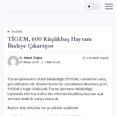
Skip
to
content
HABER
TİGEM, 600 Küçükbaş Hayvanı
İhaleye Çıkartıyor
TİGEM,
By
Ahmet Doğan
yorumlar kapalı
600
25 Nisan 2026
1 Min Read
Küçükbaş
Hayvanı
İhaleye
Tarım İşletmeleri Genel Müdürlüğü (TİGEM), önemli bir satış
Çıkartıyor
gerçekleştirecek. Resmi Gazete’de yayımlanan duyuruya göre,
için
TİGEM’e bağlı Gökhöyük Tarım İşletmesi Müdürlüğü,
toplamda 600 baş Bafra ırkı reforme küçükbaş hayvanı açık
artırma usulü ile satışa sunacak.
İhaleye dair detaylar ise şu şekilde açıklandı: