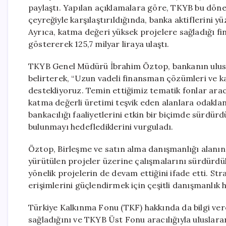
paylaştı. Yapılan açıklamalara göre, TKYB bu dönem
çeyreğiyle karşılaştırıldığında, banka aktiflerini y
Ayrıca, katma değeri yüksek projelere sağladığı f
göstererek 125,7 milyar liraya ulaştı.
TKYB Genel Müdürü İbrahim Öztop, bankanın uluslar
belirterek, “Uzun vadeli finansman çözümleri ve k
destekliyoruz. Temin ettiğimiz tematik fonlar aracı
katma değerli üretimi teşvik eden alanlara odaklan
bankacılığı faaliyetlerini etkin bir biçimde sürdür
bulunmayı hedeflediklerini vurguladı.
Öztop, Birleşme ve satın alma danışmanlığı alanınd
yürütülen projeler üzerine çalışmalarını sürdürdükl
yönelik projelerin de devam ettiğini ifade etti. St
erişimlerini güçlendirmek için çeşitli danışmanlık
Türkiye Kalkınma Fonu (TKF) hakkında da bilgi ver
sağladığını ve TKYB Üst Fonu aracılığıyla uluslararas