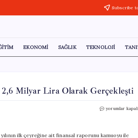
Subscribe t
ĞİTİM
EKONOMİ
SAĞLIK
TEKNOLOJİ
TANI
2,6 Milyar Lira Olarak Gerçekleşti
TKYB’nin
yorumlar kapal
İlk
Çeyrek
Net
Kârı
ılının ilk çeyreğine ait finansal raporunu kamuoyu ile