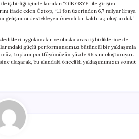
le iş birliği içinde kurulan “OİB GSYF” ile girişim
ını ifade eden Öztop, “11 fon üzerinden 6,7 milyar liraya
nin gelişimini destekleyen önemli bir kaldıraç oluşturduk”
edikleri uygulamalar ve uluslararası iş birliklerine de
nlarındaki güçlü performansımızı bütüncül bir yaklaşımla
föyümüz, toplam portföyümüzün yüzde 96’sını oluşturuyor.
sine ulaşarak, bu alandaki öncelikli yaklaşımımızın somut