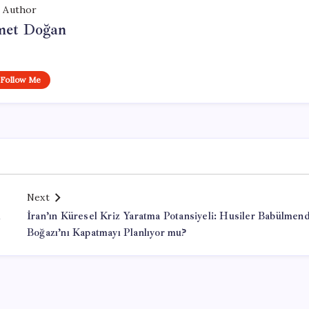
Author
et Doğan
Follow Me
Next
l
İran’ın Küresel Kriz Yaratma Potansiyeli: Husiler Babülmen
Boğazı’nı Kapatmayı Planlıyor mu?