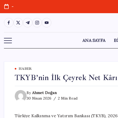
Skip
-
to
content
https://www.facebook.com/
https://twitter.com/
https://t.me/
https://www.instagram.com/
https://youtube.com/
ANA SAYFA
E
HABER
TKYB’nin İlk Çeyrek Net Kârı 
By
Ahmet Doğan
30 Nisan 2026
2 Min Read
Türkiye Kalkınma ve Yatırım Bankası (TKYB), 2026 y