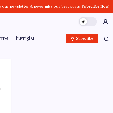
o our newsletter & never miss our best posts.
Subscribe Now!
TIM
İLETİŞİM
Subscribe
ı
SON YAZILAR
Redmi 17 ve 17 5G 7.500 mAh Batarya ile
Tanıtıldı