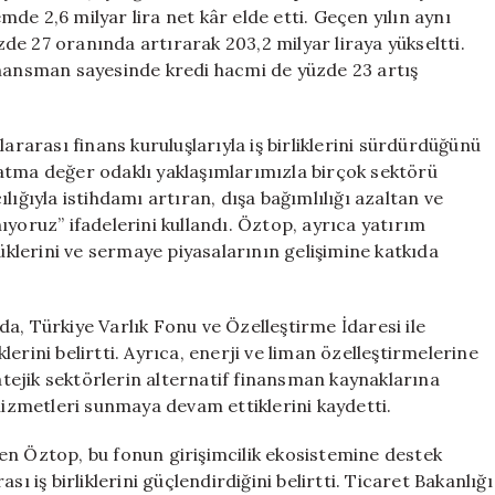
2,6
de 2,6 milyar lira net kâr elde etti. Geçen yılın aynı
Milyar
üzde 27 oranında artırarak 203,2 milyar liraya yükseltti.
Lira
inansman sayesinde kredi hacmi de yüzde 23 artış
Olarak
Gerçekleşti
için
arası finans kuruluşlarıyla iş birliklerini sürdürdüğünü
atma değer odaklı yaklaşımlarımızla birçok sektörü
lığıyla istihdamı artıran, dışa bağımlılığı azaltan ve
ıyoruz” ifadelerini kullandı. Öztop, ayrıca yatırım
düklerini ve sermaye piyasalarının gelişimine katkıda
a, Türkiye Varlık Fonu ve Özelleştirme İdaresi ile
erini belirtti. Ayrıca, enerji ve liman özelleştirmelerine
ratejik sektörlerin alternatif finansman kaynaklarına
 hizmetleri sunmaya devam ettiklerini kaydetti.
en Öztop, bu fonun girişimcilik ekosistemine destek
ı iş birliklerini güçlendirdiğini belirtti. Ticaret Bakanlığı