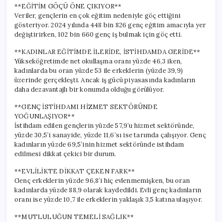
**EĞİTİM GÖÇÜ ÖNE ÇIKIYOR**
Veriler, gençlerin en çok eğitim nedeniyle göç ettiğini
gösteriyor. 2024 yılında 448 bin 826 genç eğitim amacıyla yer
değiştirirken, 102 bin 660 genç iş bulmak için göç etti.
**KADINLAR EĞİTİMDE İLERİDE, İSTİHDAMDA GERİDE**
Yükseköğretimde net okullaşma oranı yüzde 46,3 iken,
kadınlarda bu oran yüzde 53 ile erkeklerin (yüzde 39,9)
üzerinde gerçekleşti. Ancak iş gücü piyasasında kadınların
daha dezavantajlı bir konumda olduğu görülüyor.
**GENÇ İSTİHDAMI HİZMET SEKTÖRÜNDE
YOĞUNLAŞIYOR**
İstihdam edilen gençlerin yüzde 57,9’u hizmet sektöründe,
yüzde 30,5’i sanayide, yüzde 11,6’sı ise tarımda çalışıyor. Genç
kadınların yüzde 69,5’inin hizmet sektöründe istihdam
edilmesi dikkat çekici bir durum.
**EVLİLİKTE DİKKAT ÇEKEN FARK**
Genç erkeklerin yüzde 96,8’i hiç evlenmemişken, bu oran
kadınlarda yüzde 88,9 olarak kaydedildi. Evli genç kadınların
oranı ise yüzde 10,7 ile erkeklerin yaklaşık 3,5 katına ulaşıyor.
**MUTLULUĞUN TEMELİ SAĞLIK**