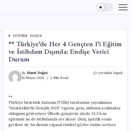
Skip
to
content
EĞITIM
HABER
** Türkiye’de Her 4 Gençten 1’i Eğitim
ve İstihdam Dışında: Endişe Verici
Durum
**
By
Ahmet Doğan
yorumlar kapalı
Türkiye’de
14 Mayıs 2026
2 Min Read
Her
4
Gençten
**
1’i
Türkiye İstatistik Kurumu (TÜİK) tarafından yayımlanan
Eğitim
ve
“İstatistiklerle Gençlik 2025” raporu, genç nüfusun azalmakta
İstihdam
olduğunu gösteriyor. Ülkede gençlerin yüzde 23,3’ü ne
Dışında:
eğitimde ne de istihdamda yer alıyor. Genç işsizlik oranı
Endişe
gerilese de, bu durum yapısal riskleri gözler önüne seriyor.
Verici