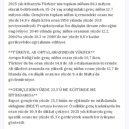
Durum
2025 yılı itibarıyla Türkiye’nin toplam nüfusu 86,1 milyon
için
olarak belirlenirken, 15-24 yaş aralığındaki genç nüfus 12,7
milyon oldu. Gençlerin toplam nüfus içerisindeki oranı ise
yüzde 14,8’e düştü ki bu oran 1950 yılında yüzde 20,8
seviyesindeydi. Projeksiyonlar, bu düşüşün devam edeceğini
öngörüyor. 2040 yılında genç nüfus oranının yüzde 12,2,
2060’ta yüzde 10,3 ve 2080’de ise yüzde 8,8’e kadar
gerileyebileceği tahmin ediliyor.
**TÜRKİYE, AB ORTALAMASINDAN YÜKSEK**
Avrupa Birliği’nde genç nüfus oranı yüzde 10,7 iken,
Türkiye’de bu oran yüzde 14,8 ile AB ortalamasının üzerinde.
AB ülkeleri arasında en yüksek genç nüfus oranı yüzde 12,7 ile
İrlanda’da, en düşük oran ise yüzde 9,4 ile Malta’da
gözlemleniyor.
**GENÇLERİN YÜZDE 23,3’Ü NE EĞİTİMDE NE
İSTİHDAMDA**
Rapor, gençlerin yüzde 23,3’ünün ne eğitimde ne istihdamda
olduğunu (NEET) ortaya koyuyor. Özellikle genç kadınlarda bu
oran yüzde 30,9 ile dikkat çekiyor. 2025 yılı itibarıyla genç
işsizlik oranı ise yüzde 15,3’e gerileyerek sınırlı bir iyileşme
gösterdi.