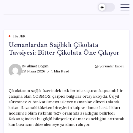
Skip
to
content
HABER
Uzmanlardan Sağlıklı Çikolata
Tavsiyesi: Bitter Çikolata Öne Çıkıyor
Uzmanlardan
By
Ahmet Doğan
yorumlar kapalı
Sağlıklı
28 Nisan 2026
1 Min Read
Çikolata
Tavsiyesi:
Bitter
Çikolatanın sağlık üzerindeki etkilerini araştıran kapsamlı bir
Çikolata
çalışma olan COSMOS, çarpıcı bulgular ortaya koydu. Üç yıl
Öne
Çıkıyor
süresince 21 bin katılımcıyı izleyen uzmanlar, düzenli olarak
için
kakao flavanolü tüketen bireylerin kalp ve damar hastalıkları
nedeniyle ölüm riskinin %27 oranında azaldığını belirledi.
Kakao içindeki bu güçlü bileşenler, damar esnekliğini artırarak
kan basıncını düzenlemeye yardımcı oluyor.