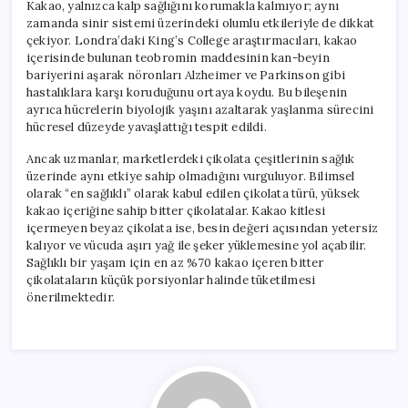
Kakao, yalnızca kalp sağlığını korumakla kalmıyor; aynı
zamanda sinir sistemi üzerindeki olumlu etkileriyle de dikkat
çekiyor. Londra’daki King’s College araştırmacıları, kakao
içerisinde bulunan teobromin maddesinin kan-beyin
bariyerini aşarak nöronları Alzheimer ve Parkinson gibi
hastalıklara karşı koruduğunu ortaya koydu. Bu bileşenin
ayrıca hücrelerin biyolojik yaşını azaltarak yaşlanma sürecini
hücresel düzeyde yavaşlattığı tespit edildi.
Ancak uzmanlar, marketlerdeki çikolata çeşitlerinin sağlık
üzerinde aynı etkiye sahip olmadığını vurguluyor. Bilimsel
olarak “en sağlıklı” olarak kabul edilen çikolata türü, yüksek
kakao içeriğine sahip bitter çikolatalar. Kakao kitlesi
içermeyen beyaz çikolata ise, besin değeri açısından yetersiz
kalıyor ve vücuda aşırı yağ ile şeker yüklemesine yol açabilir.
Sağlıklı bir yaşam için en az %70 kakao içeren bitter
çikolataların küçük porsiyonlar halinde tüketilmesi
önerilmektedir.