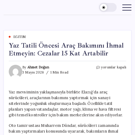
Skip
to
content
EĞITIM
Yaz Tatili Öncesi Araç Bakımını İhmal
Etmeyin: Cezalar 15 Kat Artabilir
Yaz
By
Ahmet Doğan
yorumlar kapalı
Tatili
3 Mayıs 2026
1 Min Read
Öncesi
Araç
Bakımını
Yaz mevsiminin yaklaşmasıyla birlikte Elazığ’da araç
İhmal
sürücüleri, araçlarının bakımını yaptırmak için sanayi
Etmeyin:
Cezalar
sitelerinde yoğunluk oluşturmaya başladı. Özellikle tatil
15
planları yapan vatandaşlar, motor yağı, klima ve hava filtresi
Kat
gibi temel kontroller için bakım merkezlerine akın ediyorlar.
Artabilir
için
Oto tamir ustası Muharrem Dündar, sürücüleri zamanında
bakım yaptırmaları konusunda uyararak, bakımların ihmal