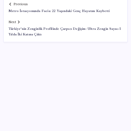
Previous
Metro İstasyonunda Facia: 22 Yaşındaki Genç Hayatını Kaybetti
Next
Türkiye’nin Zenginlik Profilinde Çarpıcı Değişim: Ultra Zengin Sayısı 5
Yılda İki Katına Çıktı
SON YAZILAR
Copilot için radikal karar: Microsoft logoyu
değiştiriyor!
İş Bankası’nda üst düzey görev değişimi: Hakan Aran