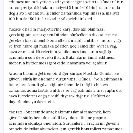
edilmesinin maliyetleri katlayabileceğini belirtti. Dündar, “Bir
aracın periyodik bakım maliyeti 5 bin ile 10 bin lira arasında
değişiyor. Ancak bu işlemler zamanında yapılmazsa, maliyet
100 bin ila 150 bin lira kadar yükselebilir” dedi.
Yüksek onarım maliyetlerine karşı dikkatli olunması
gerektiğinin altını çizen Dündar, sürücülerin dikkat etmesi
gereken bazı önemli kontrolleri sıraladı: antifriz, motor yağı
ve fren hidroliği mutlaka gözden geçirilmelidir. Ayrıca yağ,
hava ve mazot filtrelerinin yenilenmesi motorun sağlığı
açısından son derece kritiktir. Bakımların ihmal edilmesi,
motorun kilitlenmesi gibi ciddi hasarlara yol açabilir.
Aracını bakıma getiren bir diğer sürücü Mustafa Gündal ise
güvenli sürüşün önemine vurgu yaptı. Gündal, “Yola çıkmadan
önce, hem kendi güvenliğimizi hem de trafiği tehlikeye
atmamak adına lastik, antifriz ve yağ bakımlarımızı yaptırdık,
hava filtrelerini değiştirdik” diyerek diğer sürücüleri de
duyarlı olmaya davet etti.
Yaz tatili öncesinde araç bakımını ihmal etmemek, hem
güvenli sürüş hem de maddi kayıpların önüne geçmek
açısından oldukça önemlidir. Sürücülerin, araçlarını güvenli
bir şekilde kullanabilmeleri için gerekli kontrolleri zamanında