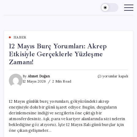
Skip
to
content
HABER
12 Mayıs Burç Yorumları: Akrep
Etkisiyle Gerçeklerle Yüzleşme
Zamanı!
12
By
Ahmet Doğan
yorumlar kapalı
Mayıs
12 Mayıs 2026
2 Min Read
Burç
Yorumları:
Akrep
12 Mayıs günlük burç yorumları, gökyüzündeki akrep
Etkisiyle
enerjisiyle dolu bir günü işaret ediyor. Bugün, duyguların
Gerçeklerle
Yüzleşme
derinlemesine indiği ve sezgilerin öne çıktığı bir
Zamanı!
atmosferdesiniz. Aşk, para ve kariyer alanlarında sizi nelerin
için
beklediğine göz atıyoruz. İşte 12 Mayıs Salı günü burçlar için
öne çıkan gelişmeler…