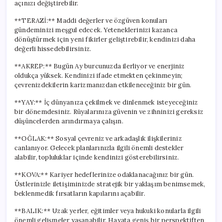
açınızı değiştirebilir.
**TERAZİ:** Maddi değerler ve özgüven konuları
gündeminizi meşgul edecek. Yeteneklerinizi kazanca
dönüştürmek için yeni fikirler geliştirebilir, kendinizi daha
değerli hissedebilirsiniz.
**AKREP:** Bugün Ay burcunuzda ilerliyor ve enerjiniz
oldukça yüksek. Kendinizi ifade etmekten çekinmeyin;
çevrenizdekilerin karizmanızdan etkileneceğiniz bir gün.
**YAY:** İç dünyanıza çekilmek ve dinlenmek isteyeceğiniz
bir dönemdesiniz. Rüyalarınıza güvenin ve zihninizi gereksiz
düşüncelerden arındırmaya çalışın.
**OĞLAK:** Sosyal çevreniz ve arkadaşlık ilişkileriniz
canlanıyor. Gelecek planlarınızla ilgili önemli destekler
alabilir, topluluklar içinde kendinizi gösterebilirsiniz.
**KOVA:** Kariyer hedeflerinize odaklanacağınız bir gün.
Üstlerinizle iletişiminizde stratejik bir yaklaşım benimsemek,
beklenmedik fırsatların kapılarını açabilir.
**BALIK:** Uzak yerler, eğitimler veya hukuki konularla ilgili
önemli gelişmeler yaşanabilir. Hayata geniş bir perspektiften