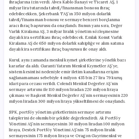
ihraçlarına izin verdi. Alves Kablo Sanayi ve Ticaret AŞ, 1
milyar lira tutarında tahvil/finansman bonosu ihraç
edebilecekken, Şekerbank TAŞ’ın 350 milyon dolarlık
tahvil/finansman bonosu ve sermaye benzeri borçlanma
aracı ihraç başvurusu da onaylandı. Bunun yanı sıra, Değer
Varlık Kiralama AŞ, 3 milyar liralık yönetim sözleşmesine
dayalı kira sertifikası ihraç edebilecek. Emlak Konut Varlık
Kiralama AŞ de 650 milyon dolarlık sahipliğe ve alım satıma
dayalı kira sertifikası ihraç başvurusu ile onay aldı.
Kurul, aynı zamanda menkul kıymet şirketlerine yönelik bazı
kararlar da aldı. Garanti Yatırım Menkul Kıymetler AŞ’ye,
sistem kesintisi nedeniyle emir iletim kanallarına erişim
sağlanamaması sebebiyle 4 milyon 435 bin 27 lira 79 kuruş
idari para cezası verildi. Colendi Menkul Değerler AŞ’nin
sermaye artırımı ile 110 milyon liradan 220 milyon liraya
çıkması ve Başkent Menkul Değerler AŞ’nin sermayesinin 220
milyon liradan 300 milyon liraya yükseltilmesi de onaylandı.
SPK, portföy yönetim şirketlerinin sermaye artırımı
taleplerini de olumlu bir şekilde değerlendirdi. Ak Portföy
Yönetimi AŞ’nin sermayesinin 30 milyon liradan 100 milyon
liraya, Destek Portföy Yönetimi AŞ’nin 75 milyon liralık
sermayesinin 175 milyon liraya ve Oragon Gayrimenkul ve