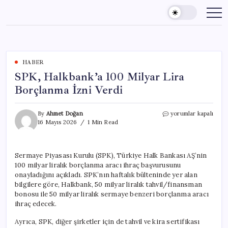
Skip
to
content
HABER
SPK, Halkbank’a 100 Milyar Lira
Borçlanma İzni Verdi
SPK,
By
Ahmet Doğan
yorumlar kapalı
Halkbank’a
16 Mayıs 2026
1 Min Read
100
Milyar
Lira
Sermaye Piyasası Kurulu (SPK), Türkiye Halk Bankası AŞ’nin
Borçlanma
100 milyar liralık borçlanma aracı ihraç başvurusunu
İzni
Verdi
onayladığını açıkladı. SPK’nın haftalık bülteninde yer alan
için
bilgilere göre, Halkbank, 50 milyar liralık tahvil/finansman
bonosu ile 50 milyar liralık sermaye benzeri borçlanma aracı
ihraç edecek.
Ayrıca, SPK, diğer şirketler için de tahvil ve kira sertifikası