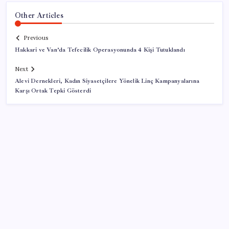
Other Articles
Previous
Hakkari ve Van’da Tefecilik Operasyonunda 4 Kişi Tutuklandı
Next
Alevi Dernekleri, Kadın Siyasetçilere Yönelik Linç Kampanyalarına
Karşı Ortak Tepki Gösterdi
SON YAZILAR
Saat verildi: Kılıçdaroğlu açıklama yapacak