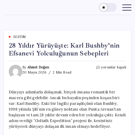
Skip
to
content
EĞITIM
28 Yıldır Yürüyüşte: Karl Bushby’nin
Efsanevi Yolculuğunun Sebepleri
28
By
Ahmet Doğan
yorumlar kapalı
Yıldır
20 Mayıs 2026
2 Min Read
Yürüyüşte:
Karl
Bushby’nin
Dünyayı adımlarla dolaşmak, birçok insana romantik bir
Efsanevi
macera gibi gelebilir. Ancak bu hayalin peşinden koşan biri
Yolculuğunun
Sebepleri
var: Karl Bushby. Eski bir İngiliz paraşütçüsü olan Bushby,
için
1998 yılında Şili’nin en güney noktası olan Punta Arenas’tan
başlayan ve tam 28 yıldır devam eden bir yolculuğa çıktı. Kendi
adını verdiği “Goliath Expedition” projesi ile, kesintisiz
yürüyerek dünyayı dolaşan ilk insan olmayı hedefliyor.