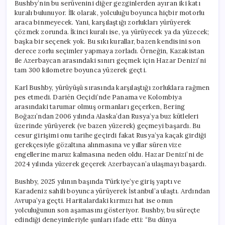
Bushby’nin bu serüvenini diğer gezginlerden ayıran iki katı
kuralı bulunuyor. İlk olarak, yolculuğu boyunca hiçbir motorlu
araca binmeyecek. Yani, karşılaştığı zorlukları yürüyerek
çözmek zorunda. İkinci kuralı ise, ya yürüyecek ya da yüzecek;
başka bir seçenek yok. Bu sıkı kurallar, bazen kendisini son
derece zorlu seçimler yapmaya zorladı. Örneğin, Kazakistan
ile Azerbaycan arasındaki sınırı geçmek için Hazar Denizi’ni
tam 300 kilometre boyunca yüzerek geçti.
Karl Bushby, yürüyüşü sırasında karşılaştığı zorluklara rağmen
pes etmedi. Darién Geçidi’nde Panama ve Kolombiya
arasındaki tarumar olmuş ormanları geçerken, Bering
Boğazı’ndan 2006 yılında Alaska’dan Rusya’ya buz kütleleri
üzerinde yürüyerek (ve bazen yüzerek) geçmeyi başardı. Bu
cesur girişimi onu tarihe geçirdi fakat Rusya’ya kaçak girdiği
gerekçesiyle gözaltına alınmasına ve yıllar süren vize
engellerine maruz kalmasına neden oldu. Hazar Denizi’ni de
2024 yılında yüzerek geçerek Azerbaycan’a ulaşmayı başardı.
Bushby, 2025 yılının başında Türkiye’ye giriş yaptı ve
Karadeniz sahili boyunca yürüyerek İstanbul’a ulaştı. Ardından
Avrupa’ya geçti. Haritalardaki kırmızı hat ise onun
yolculuğunun son aşamasını gösteriyor. Bushby, bu süreçte
edindiği deneyimleriyle şunları ifade etti: “Bu dünya