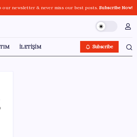
o our newsletter & never miss our best posts.
Subscribe Now!
TIM
İLETİŞİM
Subscribe
ı
SON YAZILAR
Saat verildi: Kılıçdaroğlu açıklama yapacak