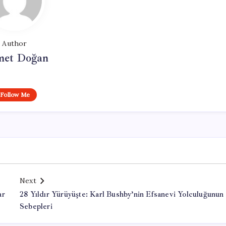
Author
et Doğan
Follow Me
Next
ar
28 Yıldır Yürüyüşte: Karl Bushby’nin Efsanevi Yolculuğunun
Sebepleri