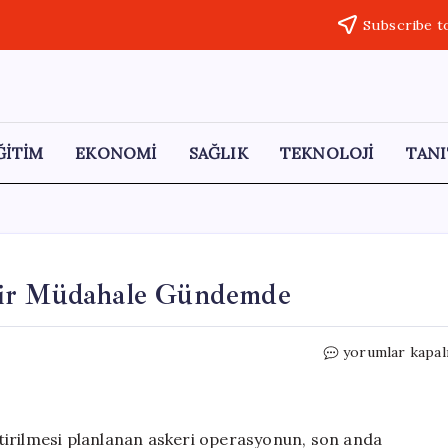
Subscribe t
ĞİTİM
EKONOMİ
SAĞLIK
TEKNOLOJİ
TANI
Bir Müdahale Gündemde
Trump:
yorumlar kapal
İran’a
Yönelik
Güçlü
Bir
tirilmesi planlanan askeri operasyonun, son anda