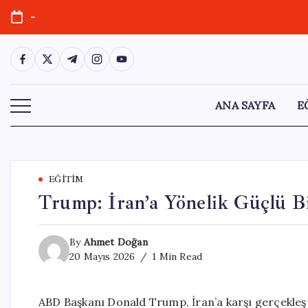
Skip
-
to
content
https://www.facebook.com/
https://twitter.com/
https://t.me/
https://www.instagram.com/
https://youtube.com/
ANA SAYFA
E
EĞITIM
Trump: İran’a Yönelik Güçlü 
By
Ahmet Doğan
20 Mayıs 2026
1 Min Read
ABD Başkanı Donald Trump, İran’a karşı gerçekleş