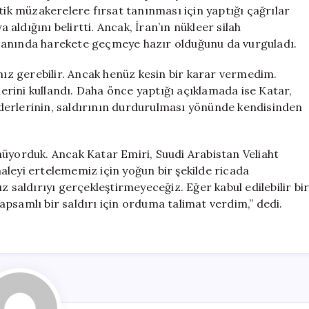
Müdahale
tik müzakerelere fırsat tanınması için yaptığı çağrılar
Gündemde
ldığını belirtti. Ancak, İran’ın nükleer silah
için
nında harekete geçmeye hazır olduğunu da vurguladı.
z gerebilir. Ancak henüz kesin bir karar vermedim.
elerini kullandı. Daha önce yaptığı açıklamada ise Katar,
 liderlerinin, saldırının durdurulması yönünde kendisinden
nüyorduk. Ancak Katar Emiri, Suudi Arabistan Veliaht
aleyi ertelememiz için yoğun bir şekilde ricada
z saldırıyı gerçekleştirmeyeceğiz. Eğer kabul edilebilir bi
psamlı bir saldırı için orduma talimat verdim,” dedi.