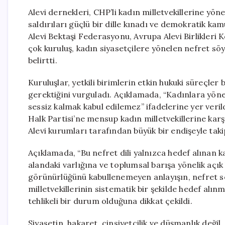
Alevi dernekleri, CHP’li kadın milletvekillerine yö
saldırıları güçlü bir dille kınadı ve demokratik k
Alevi Bektaşi Federasyonu, Avrupa Alevi Birlikleri
çok kuruluş, kadın siyasetçilere yönelen nefret söyl
belirtti.
Kuruluşlar, yetkili birimlerin etkin hukuki süreçl
gerektiğini vurguladı. Açıklamada, “Kadınlara yönel
sessiz kalmak kabul edilemez” ifadelerine yer veri
Halk Partisi’ne mensup kadın milletvekillerine karşı 
Alevi kurumları tarafından büyük bir endişeyle takip
Açıklamada, “Bu nefret dili yalnızca hedef alınan 
alandaki varlığına ve toplumsal barışa yönelik açık 
görünürlüğünü kabullenemeyen anlayışın, nefret söy
milletvekillerinin sistematik bir şekilde hedef al
tehlikeli bir durum olduğuna dikkat çekildi.
Siyasetin, hakaret, cinsiyetçilik ve düşmanlık değil,