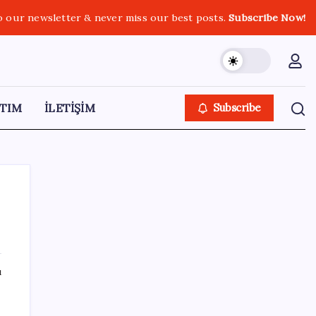
o our newsletter & never miss our best posts.
Subscribe Now!
TIM
İLETİŞİM
Subscribe
SON YAZILAR
ı
Saat verildi: Kılıçdaroğlu açıklama yapacak