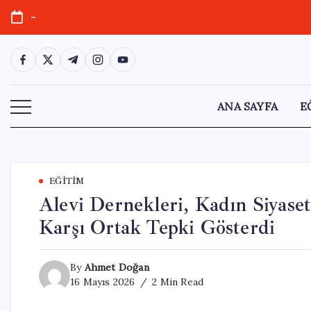
Skip
-
to
content
https://www.facebook.com/
https://twitter.com/
https://t.me/
https://www.instagram.com/
https://youtube.com/
ANA SAYFA
E
EĞITIM
Alevi Dernekleri, Kadın Siyase
Karşı Ortak Tepki Gösterdi
By
Ahmet Doğan
16 Mayıs 2026
2 Min Read