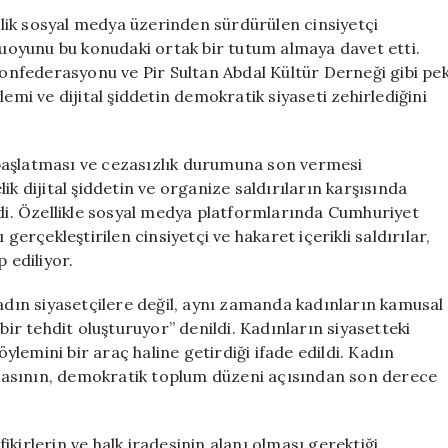
Yönelik
nelik sosyal medya üzerinden sürdürülen cinsiyetçi
Linç
amuoyunu bu konudaki ortak bir tutum almaya davet etti.
Kampanyaların
 Konfederasyonu ve Pir Sultan Abdal Kültür Derneği gibi pe
Karşı
emi ve dijital şiddetin demokratik siyaseti zehirlediğini
Ortak
Tepki
Gösterdi
er başlatması ve cezasızlık durumuna son vermesi
için
ik dijital şiddetin ve organize saldırıların karşısında
ldi. Özellikle sosyal medya platformlarında Cumhuriyet
gerçekleştirilen cinsiyetçi ve hakaret içerikli saldırılar,
 ediliyor.
kadın siyasetçilere değil, aynı zamanda kadınların kamusal
bir tehdit oluşturuyor” denildi. Kadınların siyasetteki
lemini bir araç haline getirdiği ifade edildi. Kadın
ınmasının, demokratik toplum düzeni açısından son derece
 fikirlerin ve halk iradesinin alanı olması gerektiği