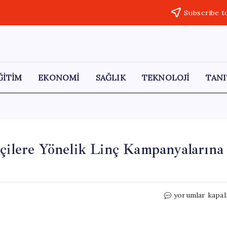
Subscribe t
ĞİTİM
EKONOMİ
SAĞLIK
TEKNOLOJİ
TANI
tçilere Yönelik Linç Kampanyalarına
Alevi
yorumlar kapal
Dernekleri,
Kadın
Siyasetçilere