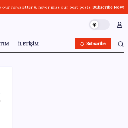
o our newsletter & never miss our best posts.
Subscribe Now!
TIM
İLETİŞİM
Subscribe
ı
SON YAZILAR
Türkiye’ye gelen turistler alışveriş yapmadı,
saçını yaptırdı!