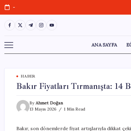
Skip
-
to
content
https://www.facebook.com/
https://twitter.com/
https://t.me/
https://www.instagram.com/
https://youtube.com/
ANA SAYFA
E
HABER
Bakır Fiyatları Tırmanışta: 14 
By
Ahmet Doğan
13 Mayıs 2026
1 Min Read
Bakır, son dönemlerde fiyat artışlarıyla dikkat ç