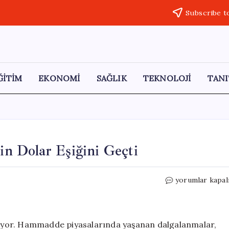
Subscribe t
ĞİTİM
EKONOMİ
SAĞLIK
TEKNOLOJİ
TANI
Bin Dolar Eşiğini Geçti
Bakır
yorumlar kapal
Fiyatları
Tırmanışta:
14
Bin
ekiyor. Hammadde piyasalarında yaşanan dalgalanmalar,