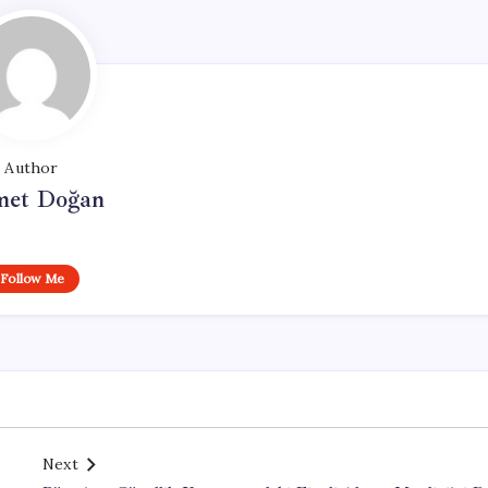
Author
et Doğan
Follow Me
Next