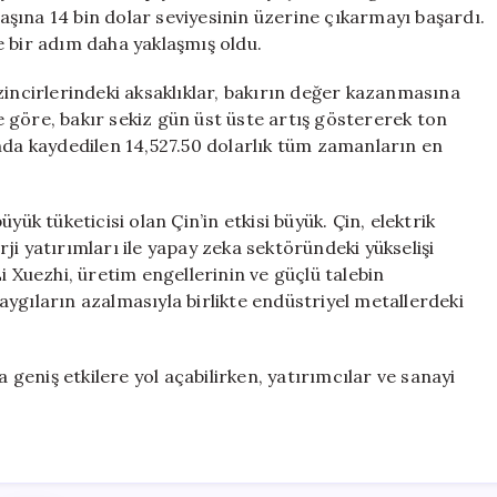
Dolar
başına 14 bin dolar seviyesinin üzerine çıkarmayı başardı.
Eşiğini
ye bir adım daha yaklaşmış oldu.
Geçti
için
zincirlerindeki aksaklıklar, bakırın değer kazanmasına
 göre, bakır sekiz gün üst üste artış göstererek ton
nda kaydedilen 14,527.50 dolarlık tüm zamanların en
yük tüketicisi olan Çin’in etkisi büyük. Çin, elektrik
i yatırımları ile yapay zeka sektöründeki yükselişi
i Xuezhi, üretim engellerinin ve güçlü talebin
 kaygıların azalmasıyla birlikte endüstriyel metallerdeki
a geniş etkilere yol açabilirken, yatırımcılar ve sanayi