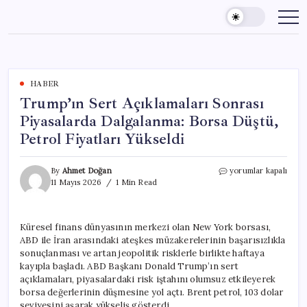
Skip
to
content
HABER
Trump’ın Sert Açıklamaları Sonrası
Piyasalarda Dalgalanma: Borsa Düştü,
Petrol Fiyatları Yükseldi
Trump’ın
By
Ahmet Doğan
yorumlar kapalı
Sert
11 Mayıs 2026
1 Min Read
Açıklamaları
Sonrası
Piyasalarda
Küresel finans dünyasının merkezi olan New York borsası,
Dalgalanma:
ABD ile İran arasındaki ateşkes müzakerelerinin başarısızlıkla
Borsa
Düştü,
sonuçlanması ve artan jeopolitik risklerle birlikte haftaya
Petrol
kayıpla başladı. ABD Başkanı Donald Trump’ın sert
Fiyatları
açıklamaları, piyasalardaki risk iştahını olumsuz etkileyerek
Yükseldi
borsa değerlerinin düşmesine yol açtı. Brent petrol, 103 dolar
için
seviyesini aşarak yükseliş gösterdi.