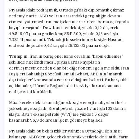
Piyasalardaki tedirginlik, Ortadoğu’daki diplomatik çıkmaz
nedeniyle arttı. ABD ve İran arasındaki gerginliğin devam
etmesi, yatırımcıların endişelerini artırırken, borsa açılışında
kayıplar yaşandı. Dow Jones endeksi, yüzde 0,12 düşerek
49.549,07 puana gerilerken; S&P 500, yüzde 0,18 azalışla
7.385,31 puana indi. Teknoloji hisselerinin etkisiyle Nasdaq
endeksi de yüzde 0,42 kayıpla 26.135,63 puana düştü.
Trump’ın, İran’ın barış önerisine cevabını “kabul edilemez”
şeklinde nitelendirmesi, piyasalarda kayıpların
derinleşmesine neden olan bir diğer önemli gelişme oldu. İran
Dışişleri Bakanlığı Sözcüsü İsmail Bekayi, ABD’nin “mantık
dışı talepler” konusunda ısrarcı olduğunu belirtti. Bu karşılıklı
açıklamalar, Hürmüz Boğazı’ndaki sevkiyatların aksaması
endişelerini körükledi.
Müzakerelerdeki tıkanıklığın etkisiyle enerji maliyetleri hızla
yükselmeye başladı. Brent petrol, yüzde 1,7 artışla 103 dolara
ulaştı. Batı Teksas petrolü (WTI) ise yüzde 1,5 değer
kazanarak 96,9 dolardan işlem görmeye başladı.
Piyasalardaki bu belirsizlikler yalnızca Ortadoğu ile sınırlı
kalmayıp, ABD’den gelecek ekonomik verilerle de ilintili. Yarın